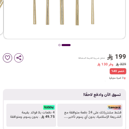
د
ك
ل
199
شامل ضريبة القيمة المضافة
م
329
وفر 130
3 كمية متوفرة
%40 خصم
15 مشاهدة مؤخراً
3 كمية متوفرة
15 مشاهدة مؤخراً
ا
تسوق الآن وادفع لاحقًا!
ت
قسّط مشترياتك على 24 دفعة متوافقة مع
4 دفعات بلا فوائد بقيمة
الشريعة الإسلامية، بدون أي رسوم تأخير.....
49.75
. بدون رسوم، ومتوافقة
تعرف على المزيد
مع أحكام الشريعة.