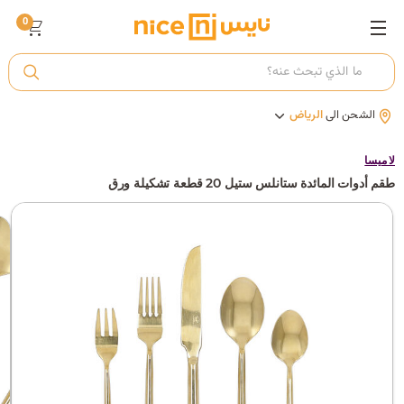
0
ت
الشحن الى
الرياض
أ
لا ميسا
طقم أدوات المائدة ستانلس ستيل 20 قطعة تشكيلة ورق
ك
ي