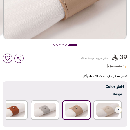
د
ك
ل
39
شامل ضريبة القيمة المضافة
م
4 مشاهدة مؤخراً
4 مشاهدة مؤخراً
شحن مجاني على طلبات 250
وأكثر
ا
اختار Color
Beige
‹
ت