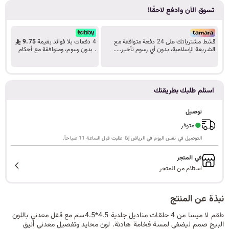
تسوق الآن وادفع لاحقًا!
ا
قسّط مشترياتك على 24 دفعة متوافقة مع
4 دفعات بلا فوائد بقيمة
9.75
الشريعة الإسلامية، بدون أي رسوم تأخير.....
. بدون رسوم، ومتوافقة مع أحكام
ل
تعرف على المزيد
الشريعة.
استلم طلبك بطريقتك
ب
توصيل
●
متوفر
التوصيل في نفس اليوم في الرياض إذا طلبت قبل الساعة 11 صباحاً.
ح
في المتجر
استلام من المتجر
ث
نبذة عن المنتج
طقم لا ميسا من 4 حلقات مناديل جلدية 4.5*4.5سم مع قفل معدني باللون
البيج صمم ليضفي لمسة فخامة هادئة. لون محايد وتفصيل معدني أنيق