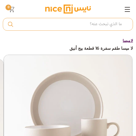
0
ت
أ
لا ميسا
لا ميسا طقم سفرة 16 قطعة بيج أنيق
ك
ي