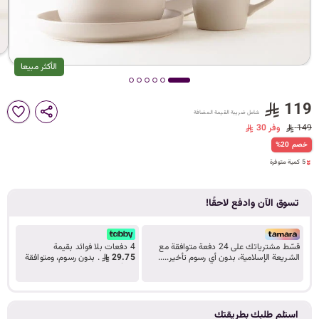
د
ك
الأكثر مبيعا
ل
119
شامل ضريبة القيمة المضافة
5 كمية متوفرة
149
وفر 30
4 قطعة بيعت مؤخراً
%20 خصم
م
61 مشاهدة مؤخراً
5 كمية متوفرة
4 قطعة بيعت مؤخراً
61 مشاهدة مؤخراً
تسوق الآن وادفع لاحقًا!
ا
قسّط مشترياتك على 24 دفعة متوافقة مع
4 دفعات بلا فوائد بقيمة
الشريعة الإسلامية، بدون أي رسوم تأخير.....
29.75
. بدون رسوم، ومتوافقة
تعرف على المزيد
مع أحكام الشريعة.
ت
استلم طلبك بطريقتك