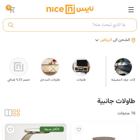
0
ت
الشحن الى
الرياض
أ
ك
مة
أثاث غرف المعيشة
طاولات جانبية
طاولات
طاولات المدخل
خصم 25% إضافي
ي
طاولات جانبية
16 منتجات
الأكثر مبيعا