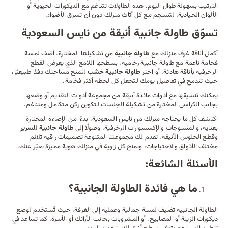
الترتيب بسهولة طوال اليوم. هذه الطاولات تتناغم مع الديكورات الحيوية أو
الألوان الحيادية، لتنسجم مع كل أثاث منزلك دون أن تسرق الأضواء.
تسوّق طاولة جانبية أنيقة من نايس السعودية
أكمل أناقة غرف منزلك مع
طاولة جانبية
من تشكيلتنا المختارة. أضف لمسة
فخامة ناعمة مع طاولة جانبية رخامية، بسطحها اللامع الذي يعرض القطع
الزخرفية بأناقة هادئة. أو اختر
طاولة جانبية خشب
لتمنح مساحتك دفئًا طبيعيًا،
حيث تندمج في تفاصيل يومك لتجعل كل لحظة أكثر فخامة.
يمكنك تنسيقها مع
أدوات مائدة
أنيقة من مجموعة أدوات التقديم أو وضعها
بجانب
الكراسي
المختارة من تشكيلة الجلسات لتكوين ركن متكامل ومتناغم.
اكتشف كل ما يحتاجه منزلك من نايس السعودية، بدءًا من الإضاءة المختارة
بعناية، والمنسوجات والإكسسوارات الزخرفية، وصولًا إلى
طاولة جانبية للسرير
وقطع الجلوس الأنيقة. تقدم لك مجموعتنا المتنوعة تصميمات راقية تلائم
مختلف الأذواق والاحتياجات، وتمنح كل زاوية في منزلك هوية مميزة تعبّر عنك.
الأسئلة الشائعة:
ما هي فائدة الطاولة الجانبية؟
الطاولة الجانبية تضيف لمسة جمالية وعملية إلى الغرفة، حيث تُستخدم لوضع
ديكورات الزينة أو المصابيح، أو المشروبات بجانب الأرائك أو الأسرة، كما تساعد في