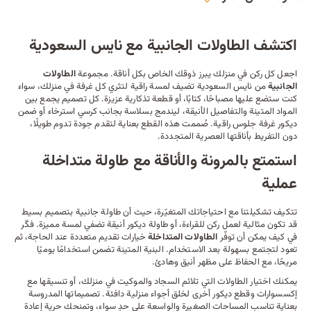
اكتشف الطاولات الجانبية مع نايس السعودية
اجعل كل ركن في منزلك يبرز ذوقك الخاص بكل أناقة. مجموعة
الطاولات
الجانبية
من نايس السعودية تضيف لمسة راقية لتثري كل غرفة في منزلك، سواء
كنت ستضع عليها مصباحًا، كتابًا، أو قطعة تذكارية عزيزة. كل تصميم يجمع بين
المواد المتينة والتفاصيل الأنيقة، ليندمج بسلاسة بجانب
كرسي استرخاء
أو ضمن
ديكور
غرفة جلوس راقية. صُممت هذه القطع بعناية لتقدم جودة تدوم طويلًا،
دون التفريط بأناقتها العصرية المتجددة.
استمتع بالمرونة والأناقة مع طاولة متداخلة
عملية
تتكيف تشكيلتنا مع احتياجاتك المتغيّرة، حيث أن طاولة جانبية بتصميم بسيط
قد تكون مثالية لعمل ركن للقراءة، أو طاولة ديكور أنيقة تضفي لمسة مميزة. فكّر
في كيف يمكن أن توفّر
الطاولات المتداخلة
خيارات تقديم متعددة عند الحاجة، ثم
تعود لتجتمع بسهولة بعد الاستخدام. البنية المتينة تضمن استخدامًا يوميًا
مريحًا، مع الحفاظ على مظهر أنيق وهادئ.
يمكنك اختيار الطاولات التي تلائم
السجاد
والموكيت في منزلك، أو تنسيقها مع
إكسسوارات وقطع ديكور أخرى لخلق أجواء منزلية دافئة. تصميماتها المدروسة
بعناية تناسب المساحات الصغيرة والواسعة على حدٍ سواء، وتمنحك حرية إعادة