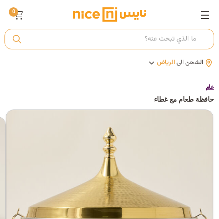
0
ت
الشحن الى
الرياض
أ
عام
حافظة طعام مع غطاء
ك
ي