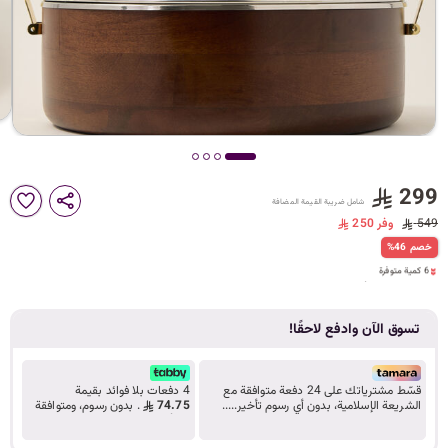
د
ك
ل
299
شامل ضريبة القيمة المضافة
م
549
وفر 250
6 كمية متوفرة
%46 خصم
15 مشاهدة مؤخراً
6 كمية متوفرة
15 مشاهدة مؤخراً
ا
تسوق الآن وادفع لاحقًا!
ت
قسّط مشترياتك على 24 دفعة متوافقة مع
4 دفعات بلا فوائد بقيمة
الشريعة الإسلامية، بدون أي رسوم تأخير.....
74.75
. بدون رسوم، ومتوافقة
تعرف على المزيد
مع أحكام الشريعة.