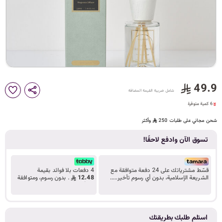
د
ك
ل
49.9
6 كمية متوفرة
شامل ضريبة القيمة المضافة
9 مشاهدة مؤخراً
م
6 كمية متوفرة
9 مشاهدة مؤخراً
شحن مجاني على طلبات 250
وأكثر
تسوق الآن وادفع لاحقًا!
ا
قسّط مشترياتك على 24 دفعة متوافقة مع
4 دفعات بلا فوائد بقيمة
الشريعة الإسلامية، بدون أي رسوم تأخير.....
12.48
. بدون رسوم، ومتوافقة
تعرف على المزيد
مع أحكام الشريعة.
ت
استلم طلبك بطريقتك