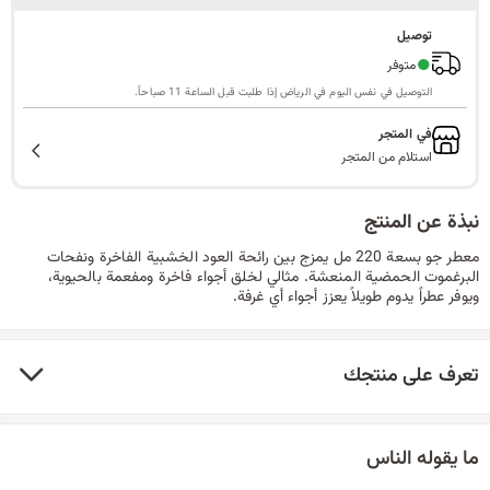
ا
توصيل
●
متوفر
التوصيل في نفس اليوم في الرياض إذا طلبت قبل الساعة 11 صباحاً.
ل
في المتجر
استلام من المتجر
ب
نبذة عن المنتج
معطر جو بسعة 220 مل يمزج بين رائحة العود الخشبية الفاخرة ونفحات
البرغموت الحمضية المنعشة. مثالي لخلق أجواء فاخرة ومفعمة بالحيوية،
ويوفر عطراً يدوم طويلاً يعزز أجواء أي غرفة.
ح
تعرف على منتجك
ث
ما يقوله الناس