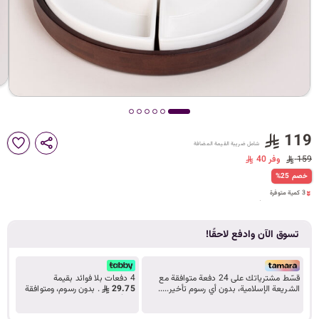
د
ك
ل
119
شامل ضريبة القيمة المضافة
م
159
وفر 40
3 كمية متوفرة
%25 خصم
10 مشاهدة مؤخراً
3 كمية متوفرة
10 مشاهدة مؤخراً
ا
تسوق الآن وادفع لاحقًا!
ت
قسّط مشترياتك على 24 دفعة متوافقة مع
4 دفعات بلا فوائد بقيمة
الشريعة الإسلامية، بدون أي رسوم تأخير.....
29.75
. بدون رسوم، ومتوافقة
تعرف على المزيد
مع أحكام الشريعة.