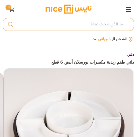
0
ت
الشحن الى
الرياض
أ
دلتي
دلتي طقم زبدية مكسرات بورسلان أبيض 6 قطع
ك
ي