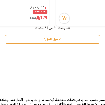
5 كمية متوفرة
20 مشاهدة مؤخراً
%28 خصم
5 كمية متوفرة
129
179
20 مشاهدة مؤخراً
لقد وجدت 24 من 54 منتجات
تحميل المزيد
نت ممن يشرب الشاي على فترات متقطعة، فإن مذاق أي شاي يكون أفضل عند ارتشافه
عة خصيصًا للشعور بالراحة والأناقة معاً. تصفح مجموعتنا المختارة اليوم واجع