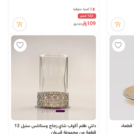
2 كمية متوفرة
64 مشاهدة مؤخراً
%22 خصم
2 كمية متوفرة
109
64 مشاهدة مؤخراً
139
دلتي طقم شاي زجاج مع صحون 12 قطعة،
دلتي طقم أكواب شاي زجاج وستانلس ستيل 12
قطعة من مجموعة قيروان