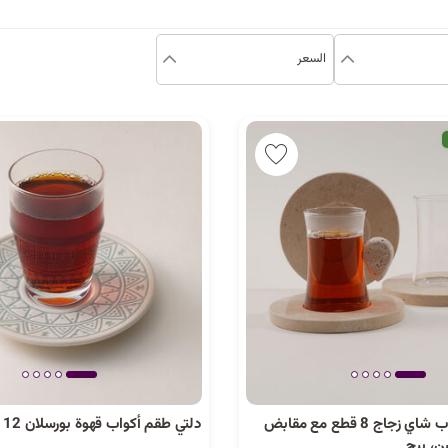
السعر
دلتي طقم أكواب شاي زجاج 8 قطع مع مقابض
دلتي طقم أكواب قهوة بورسلان 12 قطع، أخضر
ن، بيج