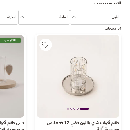
التصنيف بحسب
اللون
المادة
الماركة
54 منتجات
الأكثر مبيعا
طقم أكواب شاي باللون فضي 12 قطعة من
مجموعة أُلْفَة
وصحون ترافرتي