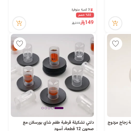
3 كمية متوفرة
20 مشاهدة مؤخراً
%32 خصم
3 كمية متوفرة
149
219
20 مشاهدة مؤخراً
ي مع صحون 12 قطعة زجاج مزدوج
دلتي تشكيلة قرطبة طقم شاي بورسلان مع
صحون 12 قطعة، أسود