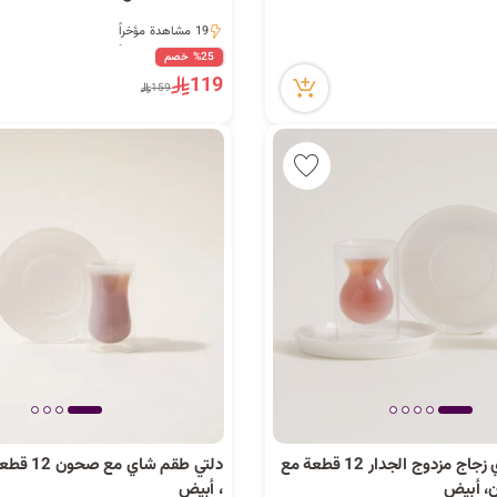
19 مشاهدة مؤخراً
19 مشاهدة مؤخراً
%25 خصم
119
159
دلتي طقم شاي زجاج مزدوج الجدار 12 قطعة مع
دلتي طقم شا
، أبيض
، أبيض