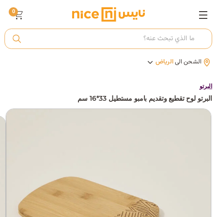
0
ت
الشحن الى
الرياض
أ
البرتو
البرتو لوح تقطيع وتقديم بامبو مستطيل 33*16 سم
ك
ي