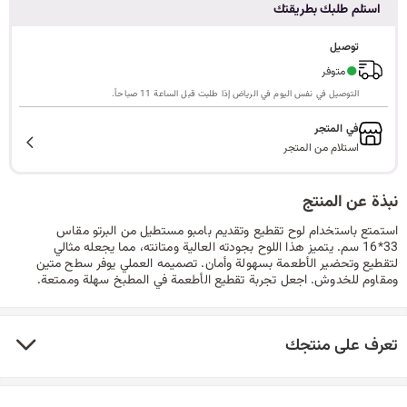
استلم طلبك بطريقتك
ا
توصيل
●
متوفر
التوصيل في نفس اليوم في الرياض إذا طلبت قبل الساعة 11 صباحاً.
ل
في المتجر
استلام من المتجر
ب
نبذة عن المنتج
استمتع باستخدام لوح تقطيع وتقديم بامبو مستطيل من البرتو مقاس
33*16 سم. يتميز هذا اللوح بجودته العالية ومتانته، مما يجعله مثالي
ح
لتقطيع وتحضير الأطعمة بسهولة وأمان. تصميمه العملي يوفر سطح متين
ومقاوم للخدوش. اجعل تجربة تقطيع الأطعمة في المطبخ سهلة وممتعة.
ث
تعرف على منتجك