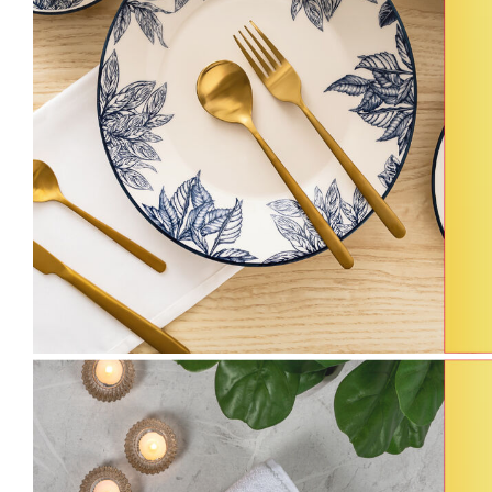
ا
ت
ا
ل
ب