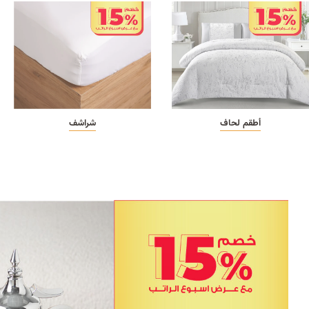
أطقم لحاف
شراشف