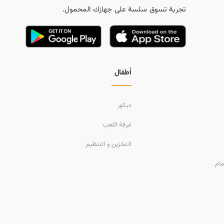
تجربة تسوق سلسة على جهازك المحمول.
أطفال
ديكور
غرفة اللعب
التخزين و التنظيم
مام