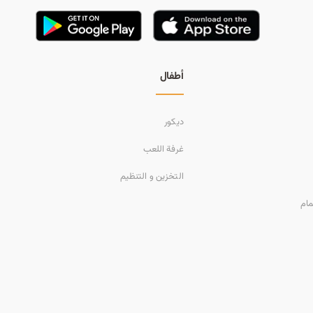
ا
ت
أطفال
ا
ديكور
غرفة اللعب
ل
التخزين و التنظيم
مام
ب