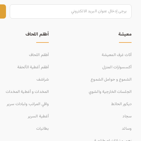
ت
معيشة
أطقم اللحاف
أثاث غرف المعيشة
أطقم اللحاف
أكسسوارات المنزل
أطقم أغطية الألحفة
الشموع و حوامل الشموع
شراشف
الجلسات الخارجية والشوي
المخدات و أغطية المخدات
ديكور الحائط
واقي المراتب ولبادات سرير
سجاد
أغطية السرير
وسائد
بطانيات
زهور و نباتات اصطناعية