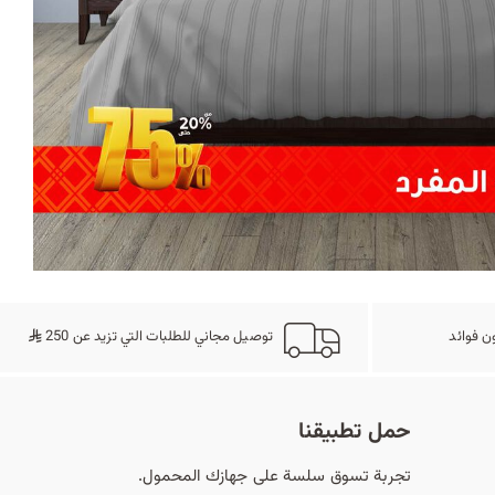
د
ب
ك
ل
ي
م
ن فوائد
توصيل مجاني للطلبات التي تزيد عن 250
ة
حمل تطبيقنا
تجربة تسوق سلسة على جهازك المحمول.