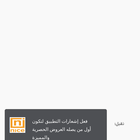
ح
ث
نقبل: