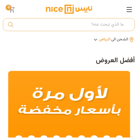
0
ت
الشحن الى
الرياض
أ
أفضل العروض
ك
ي