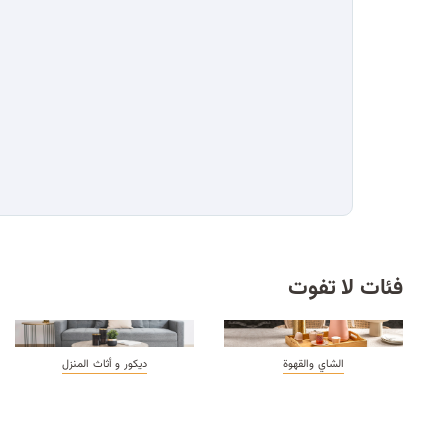
فئات لا تفوت
الشاي والقهوة
ديكور و أثاث المنزل