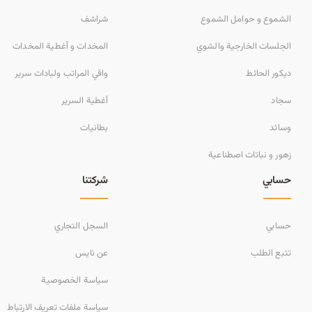
الشموع و حوامل الشموع
شراشف
الجلسات الخارجية والشوي
المخدات و أغطية المخدات
ديكور الحائط
واقي المراتب ولبادات سرير
سجاد
أغطية السرير
وسائد
بطانيات
زهور و نباتات اصطناعية
حسابي
شركتنا
حسابي
السجل التجاري
تتبع الطلب
عن نايس
سياسة الخصوصية
سياسة ملفات تعريف الارتباط