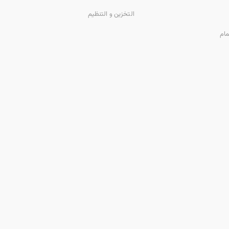
ح
التخزين و التنظيم
مام
ث