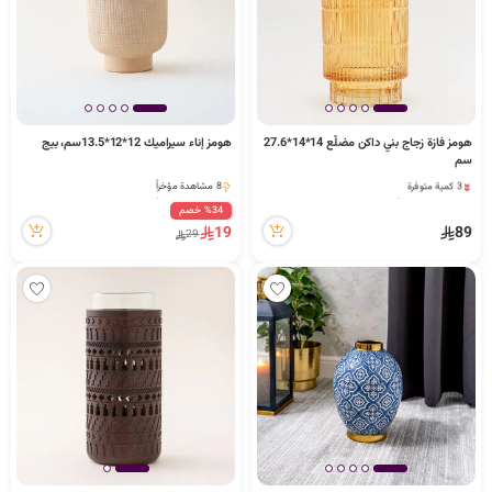
هومز فازة زجاج بني داكن مضلّع 14*14*27.6
هومز إناء سيراميك 12*12*13.5سم، بيج
سم
3 كمية متوفرة
8 مشاهدة مؤخراً
8 مشاهدة مؤخراً
8 مشاهدة مؤخراً
%34 خصم
3 كمية متوفرة
19
89
29
8 مشاهدة مؤخراً