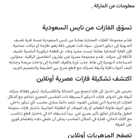
معلومات عن الماركة
تسوّق الفازات من نايس السعودية
تقدّم مجموعة الفازات المختارة بعناية من نايس السعودية لمسة فنية تضيف
الحيوية إلى
ديكور المنزل
. سواء كنت تعرض باقة زهور طازجة أو نباتات صناعية،
فإن الفازة المختارة بعناية ليست مجرد وعاء، بل قطعة ديكورية أساسية تضيف
الأناقة إلى منزلك. نقدم مجموعة مميزة لمن يقدّرون التفاصيل الراقية، محوّلين
المساحات اليومية إلى نقاط جذب بارزة والغرف العادية إلى واحات مريحة وجذابة.
أضف أجواء دافئة وأنيقة لمنزلك مع قطع تمزج بين الطبيعة والتصميم الفريد.
اكتشف تشكيلة فازات عصرية أونلاين
نحرص على اختيار كل فازة لتجمع بين الحداثة والكلاسيكية، لتبقى إطلالة منزلك
أنيقة على الدوام. فازات الديكور البسيطة ذات الملمس الحجري تتناغم مع أشكال
الفازات الزجاجية التي تعكس الضوء؛ لتجد دائمًا ستايل مناسب لأي ديكور داخلي.
نسّق أجواء
طاولة الطعام
، أو رف الموقد، أو
الطاولة الجانبية
باختيار فازات متنوعة
الطول والشكل لخلق تأثير بصري غني. يبدأ تنسيقك الذكي باختيار قطع تتناسب
مع أثاثك الحالي، ففازة في المكان المناسب يمكن أن تضفي دفء واهتمام فوري
على الغرفة.
تصفح المزهريات أونلاين