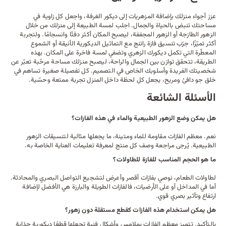
عزز أجواء منزلك بإضافة المزهريات إلى ديكور الغرفة، واجعل كل زاوية في
مساحتك تنبض بالحياة والجمال. اجلب لمسة الطبيعة إلى منزلك من خلال
الزهور الطازجة أو الزهور المجففة، ليصبح المكان أكثر دفئًا وانسجامًا. ولتجربة
أكثر تميّزًا، جرّب تنسيق فازة راتنج مع
التماثيل الديكورية
الأنيقة أو
الشموع
المعطّرة التي تكمل ديكورك الزهري وتضفي لمسة فاخرة على المكان. بهذه
الطريقة، تتحقق توازن بين الجمال والراحة، ليصبح منزلك مساحة مرحّبة تعبّر عن
شخصيتك الفريدة وأسلوبك الخاص في التصميم. كل تفصيلة صغيرة تساهم في
خلق جو دافئ ومريح، يجعل كل لحظة داخل المنزل تجربة ممتعة وحسّية.
الأسئلة الشائعة
هل يمكن وضع الزهور الطبيعية والماء في هذه الفازات؟
نعم. معظم الفازات مقاومة للماء ومتينة، ما يجعلها مثالية لتنسيقات الزهور
الطبيعية. يُرجى مراجعة وصف كل منتج لمعرفة تعليمات العناية الخاصة به.
ما هو الحجم المناسب للفازة للطاولات؟
لطاولات الطعام، نوصي بفازات أقصر وأعرض لتشجيع التواصل البصري والمحادثة.
أما في المداخل أو على الأرضيات، فالفازات الطويلة والبارزة هي الأفضل لإضافة
ارتفاع وتأثير بصري قوي.
هل يمكن استخدام هذه الفازات كقطع مستقلة دون زهور؟
بالتأكيد. تتميز معظم الفازات بملامس وأشكال فنية تجعلها قطعًا ديكورية جذابة