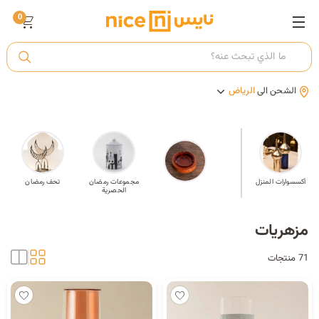
0
ت
الشحن الى
الرياض
أ
ك
صحون
أكسسوارات المنزل
إطارات صور
مجموعات رمضان
تحف رمضان
الحصرية
ي
مزهريات
71 منتجات