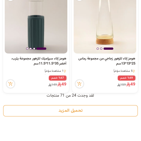
هومز إناء للزهور زجاجي من مجموعة رماس
هومز إناء سيراميك للزهور مجموعة يثرب،
25*13*13سم
أخضر 35*11.5*11.5سم
5 مشاهدة مؤخراً
1 مشاهدة مؤخراً
5 مشاهدة مؤخراً
1 مشاهدة مؤخراً
%69 خصم
%67 خصم
49
49
149
159
لقد وجدت 24 من 71 منتجات
تحميل المزيد