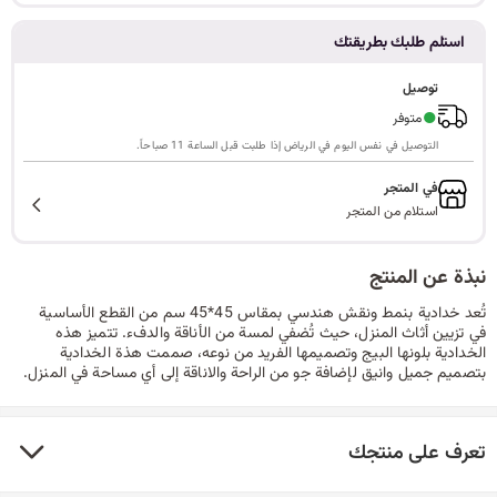
ا
استلم طلبك بطريقتك
توصيل
●
متوفر
ل
التوصيل في نفس اليوم في الرياض إذا طلبت قبل الساعة 11 صباحاً.
في المتجر
استلام من المتجر
ب
نبذة عن المنتج
تُعد خدادية بنمط ونقش هندسي بمقاس 45*45 سم من القطع الأساسية
ح
في تزيين أثاث المنزل، حيث تُضفي لمسة من الأناقة والدفء. تتميز هذه
الخدادية بلونها البيج وتصميمها الفريد من نوعه، صممت هذة الخدادية
بتصميم جميل وانيق لإضافة جو من الراحة والاناقة إلى أي مساحة في المنزل.
ث
تعرف على منتجك