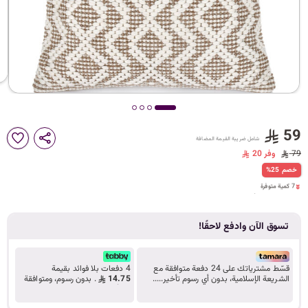
د
ك
ل
59
شامل ضريبة القيمة المضافة
م
79
وفر 20
7 كمية متوفرة
%25 خصم
6 مشاهدة مؤخراً
7 كمية متوفرة
6 مشاهدة مؤخراً
ا
تسوق الآن وادفع لاحقًا!
ت
قسّط مشترياتك على 24 دفعة متوافقة مع
4 دفعات بلا فوائد بقيمة
الشريعة الإسلامية، بدون أي رسوم تأخير.....
14.75
. بدون رسوم، ومتوافقة
تعرف على المزيد
مع أحكام الشريعة.