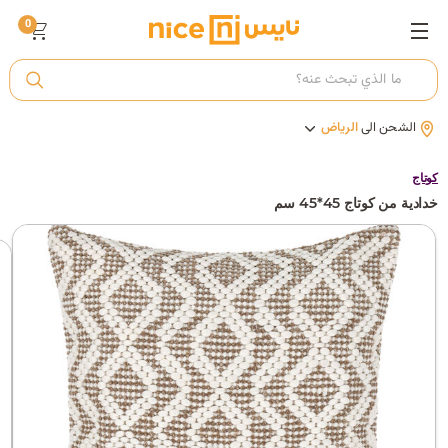
0
ت
الشحن الى
الرياض
أ
كوتاج
خدادية من كوتاج 45*45 سم
ك
ي