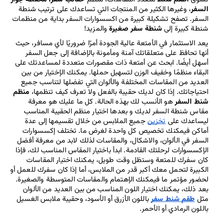
السفر
، وغيرها الكثير من المنتجات التي تساعدك على ترتيب شنطة 
السفر. تصفح تشكيلة كبيرة من اكسسوارات السفر بداية من منظمات 
شنطة كبيرة إلى 
شنطة سفر صغيرة 
والمزيد!
يعد الاستثمار في الأمتعة عالية الجودة أمرًا ضروريًا لأي مسافر، حيث 
أنها تحافظ على متعلقاتك آمنة ومأمونة بالإضافة إلى جعل السفر 
أسهل أيضًا. ابحث عن أمتعة ذات مقصورات متعددة لمساعدتك على 
البقاء منظمًا وخفيف الوزن لتسهيل حملها. يمكنك الإختيار من بين 
العديد من المقاسات المختلفة والألوان التي تفضلها لتناسب جميع 
احتياجاتك. إذا كان لديك حقيبة بالفعل ولا تعرف كيف تنظمها، 
منظم 
شنط السفر
 هو الأنسب لك بهذه الحالة. كل ما عليك هو معرفة 
مقاس شنطة السفر لديك و بعدها اختيار منظم الحقيبة المناسب 
ليساعدك على 
تخزين
 جميع الملابس من خلال تقسيمها إلى عدة 
أماكن فيمكنك تخصيص كل واحدة لغرض ما. تختلف إكسسوارات 
السفر في الألوان، والاشكال، والمقاسات لذلك لابد من معرفة أفضل 
الإكسسوارات لرحلتك القادمة. ابدأ باختيار المقاس المناسب لك، فإذا 
كان سفرك للمتعة وستظل وقت طويل، يمكنك اختيار المقاسات 
الكبيرة لتحمل معك أكبر قدر من الملابس، أما إذا كان سفرك للعمل أو 
لحضور مؤتمر ما فيمكنك الإهتمام والمقاسات المتوسطة والصغيرة. 
بعد ذلك، يمكنك اختيار اللون المناسب من بين العديد من الألوان 
مثل 
طقم شنط سفر
 باللون الأزرق أو الأسود، وحقيبة ملابس الغسيل 
باللون الرمادي أو الأحمر.