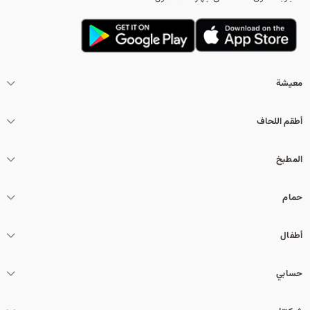
معيشة
أطقم اللحاف
المطبخ
حمام
أطفال
حسابي