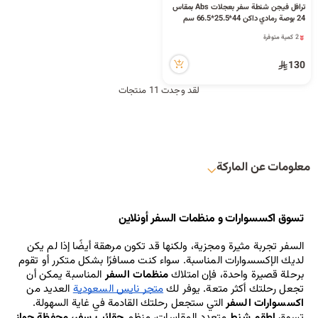
ترافل فيجن شنطة سفر بعجلات Abs بمقاس
2 كمية متوفرة
24 بوصة رمادي داكن 44*25.5*66.5 سم
27 مشاهدة مؤخراً
2 كمية متوفرة
27 مشاهدة مؤخراً
130
لقد وجدت 11 منتجات
معلومات عن الماركة
تسوق اكسسوارات و منظمات السفر أونلاين
السفر تجربة مثيرة ومجزية، ولكنها قد تكون مرهقة أيضًا إذا لم يكن 
لديك الإكسسوارات المناسبة. سواء كنت مسافرًا بشكل متكرر أو تقوم 
برحلة قصيرة واحدة، فإن امتلاك 
منظمات السفر
 المناسبة يمكن أن 
تجعل رحلتك أكثر متعة. يوفر لك 
متجر نايس السعودية
 العديد من 
اكسسوارات السفر
 التي ستجعل رحلتك القادمة في غاية السهولة. 
تسوق 
اطقم شنط
 متعدد المقاسات، منظم 
حقائب سفر،
محفظة جواز 