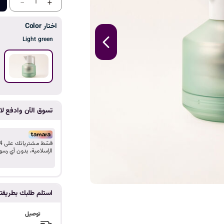
ا
-
+
1
اختار Color
Light green
تسوق الآن وادفع لاح
الإسلامية، بدون أي رسو
استلم طلبك بطريق
توصيل