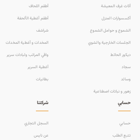
أثاث غرف المعيشة
أطقم اللحاف
أكسسوارات المنزل
أطقم أغطية الألحفة
الشموع و حوامل الشموع
شراشف
الجلسات الخارجية والشوي
المخدات و أغطية المخدات
ديكور الحائط
واقي المراتب ولبادات سرير
سجاد
أغطية السرير
وسائد
بطانيات
زهور و نباتات اصطناعية
حسابي
شركتنا
حسابي
السجل التجاري
تتبع الطلب
عن نايس