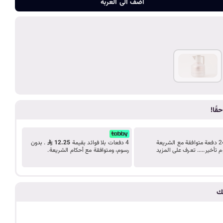
ضف الى الع
د
اضف الى العربة
ب
ك
ل
ي
قًا!
م
قسّط مشترياتك على 24 دفعة متوافقة مع الشريعة
4 دفعات بلا فوائد بقيمة
12.25
. بدون
م تأخير..... تعرف على المزيد
رسوم، ومتوافقة مع أحكام الشريعة.
ة
تك