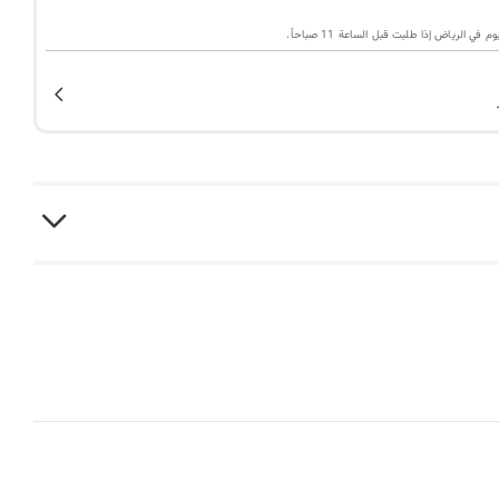
ا
ي الرياض إذا طلبت قبل الساعة 11 صباحاً.
ت
ا
ل
ب