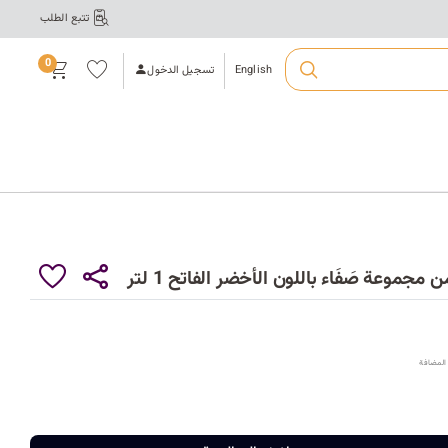
تتبع الطلب
ت
ال
قائ
0
مة
English
تسجيل الدخول
الم
فض
لة
أ
ع
ك
موعة صَفَاء باللون الأخضر الفاتح 1 لتر
ي
ر
المضافة