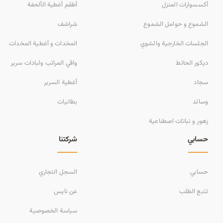
أكسسوارات المنزل
أطقم أغطية الألحفة
الشموع و حوامل الشموع
شراشف
الجلسات الخارجية والشوي
المخدات و أغطية المخدات
ديكور الحائط
واقي المراتب ولبادات سرير
سجاد
أغطية السرير
وسائد
بطانيات
زهور و نباتات اصطناعية
حسابي
شركتنا
حسابي
السجل التجاري
تتبع الطلب
عن نايس
سياسة الخصوصية