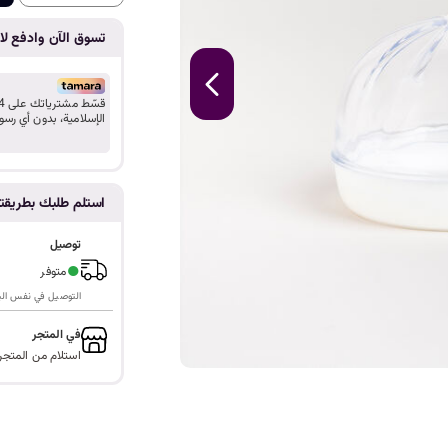
ا
تسوق الآن وادفع لاح
الإسلامية، بدون أي رسو
استلم طلبك بطريق
توصيل
●
متوفر
التوصيل في نفس اليوم ف
في المتجر
استلام من المتجر