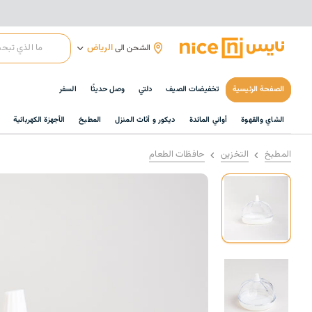
الرياض
الشحن الى
الصفحة الرئيسية
تخفيضات الصيف
دلتي
وصل حديثًا
السفر
الشاي والقهوة
أواني المائدة
ديكور و أثاث المنزل
المطبخ
الأجهزة الكهربائية
المطبخ
التخزين
حافظات الطعام