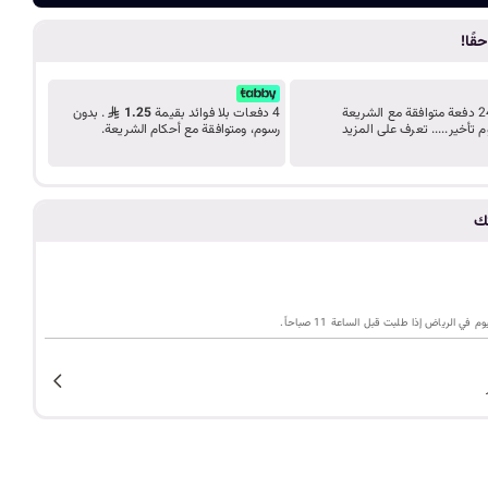
ضف الى الع
د
قًا!
ب
ك
قسّط مشترياتك على 24 دفعة متوافقة مع الشريعة
4 دفعات بلا فوائد بقيمة
1.25
. بدون
م تأخير..... تعرف على المزيد
رسوم، ومتوافقة مع أحكام الشريعة.
ل
تك
ي
م
ي الرياض إذا طلبت قبل الساعة 11 صباحاً.
ة