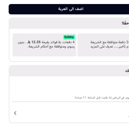
د
ضف الى الع
اضف الى العربة
ب
قًا!
ك
قسّط مشترياتك على 24 دفعة متوافقة مع الشريعة
4 دفعات بلا فوائد بقيمة
12.25
. بدون
م تأخير..... تعرف على المزيد
رسوم، ومتوافقة مع أحكام الشريعة.
ل
ي
تك
م
ي الرياض إذا طلبت قبل الساعة 11 صباحاً.
ة