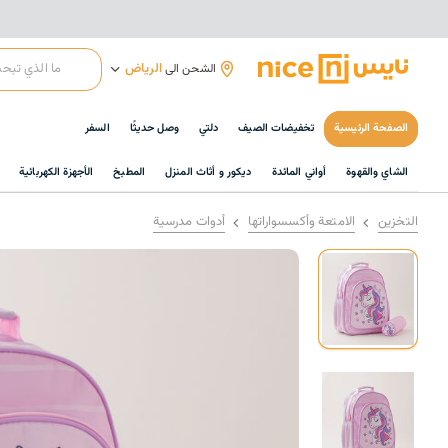
الرياض
الشحن الى
الصفحة الرئيسية
تخفيضات الصيف
دلتي
وصل حديثًا
السفر
الشاي والقهوة
أواني المائدة
ديكور و أثاث المنزل
المطبخ
الأجهزة الكهربائية
التخزين
الامتعة وأكسسواراتها
أدوات مدرسية