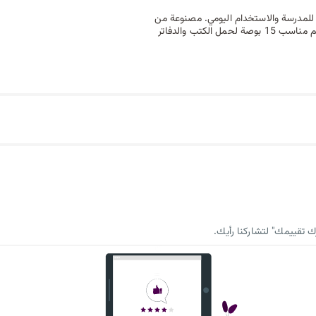
 للمدرسة والاستخدام اليومي. مصنوعة من
خامة البوليستر المتينة وتأتي مع مقلمة مطابقة لحمل الأدوات المدرسية. حجم مناسب 15 بوصة لحمل الكتب والدفاتر
 تقييمك" لتشاركنا رأيك.