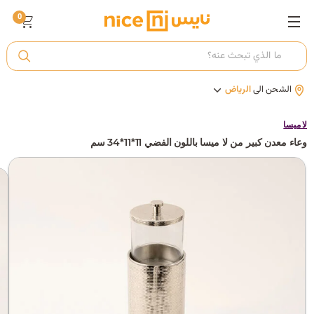
0
ت
الشحن الى
الرياض
أ
لا ميسا
وعاء معدن كبير من لا ميسا باللون الفضي 11*11*34 سم
ك
ي