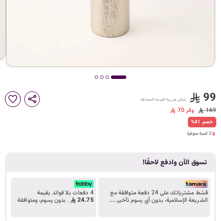
د
ك
ل
99
شامل ضريبة القيمة المضافة
م
169
وفر 70
%41 خصم
2 كمية متوفرة
2 كمية متوفرة
ا
تسوق الآن وادفع لاحقًا!
ت
قسّط مشترياتك على 24 دفعة متوافقة مع
4 دفعات بلا فوائد بقيمة
الشريعة الإسلامية، بدون أي رسوم تأخير.....
24.75
. بدون رسوم، ومتوافقة
تعرف على المزيد
مع أحكام الشريعة.