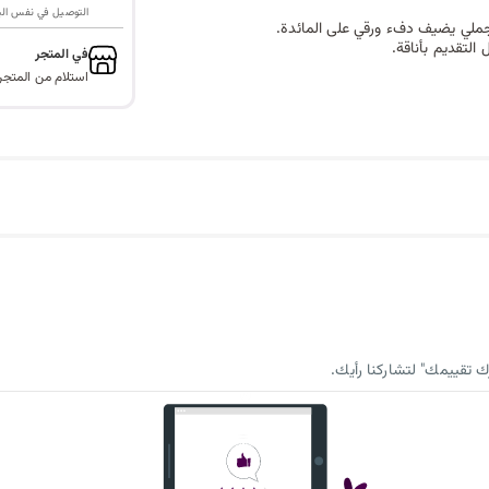
التوصيل في نفس اليوم ف
ل جلدية 4.5*4.5سم باللون البني الجملي يضيف دفء ورقي على المائدة.
التقديم بأناقة.
في المتجر
استلام من المتجر
 تقييمك" لتشاركنا رأيك.