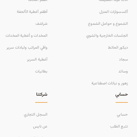
أكسسوارات المنزل
أطقم أغطية الألحفة
الشموع و حوامل الشموع
شراشف
الجلسات الخارجية والشوي
المخدات و أغطية المخدات
ديكور الحائط
واقي المراتب ولبادات سرير
سجاد
أغطية السرير
وسائد
بطانيات
زهور و نباتات اصطناعية
حسابي
شركتنا
حسابي
السجل التجاري
تتبع الطلب
عن نايس