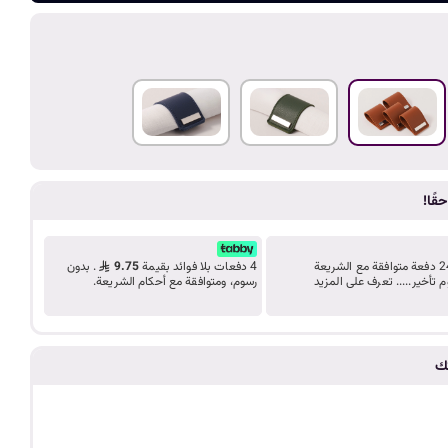
ضف الى الع
د
ب
ك
ل
قًا!
ي
قسّط مشترياتك على 24 دفعة متوافقة مع الشريعة
4 دفعات بلا فوائد بقيمة
9.75
. بدون
م
م تأخير..... تعرف على المزيد
رسوم، ومتوافقة مع أحكام الشريعة.
ة
تك