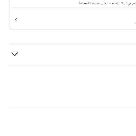
ا
ي الرياض إذا طلبت قبل الساعة 11 صباحاً.
ت
ا
ل
ب