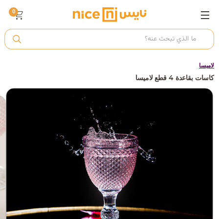
0
ت
أ
لاميسا
كاسات بقاعدة 4 قطع لاميسا
ك
ي