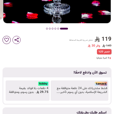
د
ك
ل
119
شامل ضريبة القيمة المضافة
149
وفر 30
6 كمية متوفرة
%20 خصم
م
9 مشاهدة مؤخراً
6 كمية متوفرة
9 مشاهدة مؤخراً
تسوق الآن وادفع لاحقًا!
ا
قسّط مشترياتك على 24 دفعة متوافقة مع
4 دفعات بلا فوائد بقيمة
الشريعة الإسلامية، بدون أي رسوم تأخير.....
29.75
. بدون رسوم، ومتوافقة
تعرف على المزيد
مع أحكام الشريعة.
ت
استلم طلبك بطريقتك