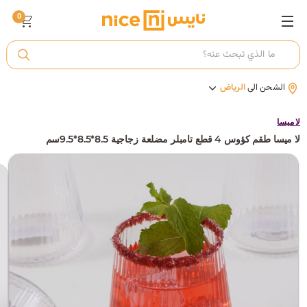
0
ت
الشحن الى
الرياض
أ
لا ميسا
لا ميسا طقم كؤوس 4 قطع تامبلر مضلعة زجاجية 8.5*8.5*9.5سم
ك
ي