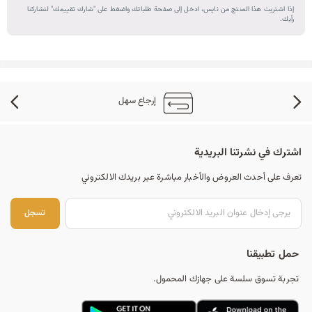
إذا اشتريت هذا المنتج من نايس، ادخل إلى صفحة طلباتك واضغط على "شارك تقييمك" لتشاركنا
رأيك.
إرجاع سهل
اشترك في نشرتنا البريدية
تعرف على أحدث العروض والأخبار مباشرة عبر بريدك الالكتروني
تس
تسجل
حمل تطبيقنا
تجربة تسوق سلسة على جهازك المحمول.