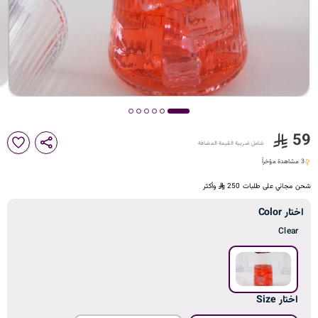
د
ك
ل
59
شامل ضريبة القيمة المضافة
م
3 مشاهدة مؤخراً
3 مشاهدة مؤخراً
شحن مجاني على طلبات 250
وأكثر
ا
اختار Color
Clear
ت
اختار Size