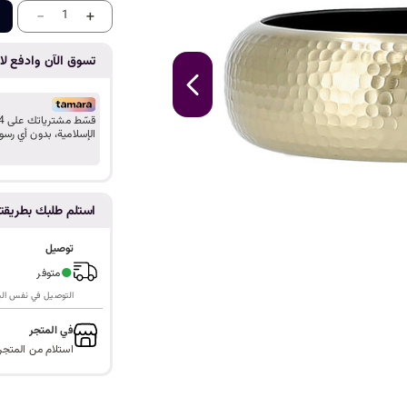
ا
-
+
1
تسوق الآن وادفع لاح
الإسلامية، بدون أي رسو
استلم طلبك بطريق
توصيل
●
متوفر
التوصيل في نفس اليوم ف
في المتجر
استلام من المتجر