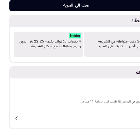
ضف الى الع
د
اضف الى العربة
ب
قًا!
ك
قسّط مشترياتك على 24 دفعة متوافقة مع الشريعة
4 دفعات بلا فوائد بقيمة
22.25
. بدون
م تأخير..... تعرف على المزيد
رسوم، ومتوافقة مع أحكام الشريعة.
ل
ي
تك
م
ي الرياض إذا طلبت قبل الساعة 11 صباحاً.
ة