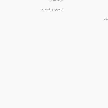
غرفة اللعب
التخزين و التنظيم
مام