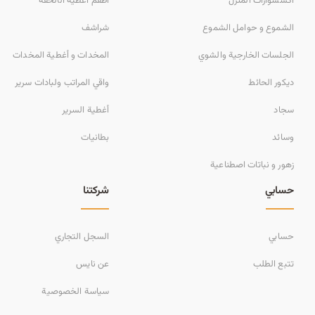
أكسسوارات المنزل
أطقم أغطية الألحفة
الشموع و حوامل الشموع
شراشف
الجلسات الخارجية والشوي
المخدات و أغطية المخدات
ديكور الحائط
واقي المراتب ولبادات سرير
سجاد
أغطية السرير
وسائد
بطانيات
زهور و نباتات اصطناعية
حسابي
شركتنا
حسابي
السجل التجاري
تتبع الطلب
عن نايس
سياسة الخصوصية