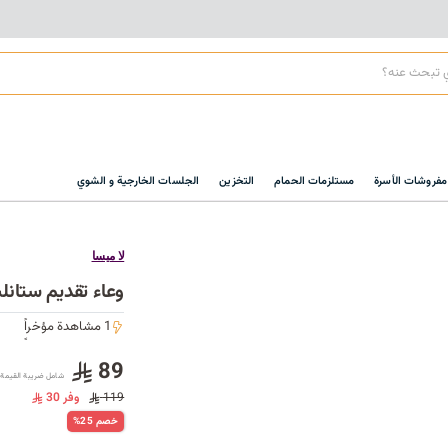
مفروشات الأسرة
مستلزمات الحمام
التخزين
الجلسات الخارجية و الشوي
لا ميسا
وعاء تقديم ستانلس ستيل 19*9
1 مشاهدة مؤخراً
1 مشاهدة مؤخراً
89
شامل ضريبة القيمة 
119
وفر 30
%25 خصم