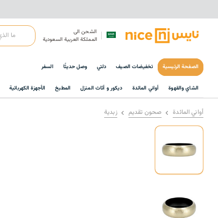
الشحن الى
المملكة العربية السعودية
الصفحة الرئيسية
تخفيضات الصيف
دلتي
وصل حديثًا
السفر
الشاي والقهوة
أواني المائدة
ديكور و أثاث المنزل
المطبخ
الأجهزة الكهربائية
أواني المائدة
صحون تقديم
زبدية