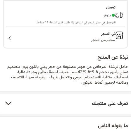
ا
توصيل
●
متوفر
التوصيل في نفس اليوم في الرياض إذا طلبت قبل الساعة 11 صباحاً.
ل
في المتجر
استلام من المتجر
نبذة عن المنتج
ب
حامل فرشاة المرحاض من هومز مصنوعة من حجر رملي باللون بيج. بتصميم
عملي وأنيق بحجم 9.6*9.6*42سم، تضيف لمسة تنظيم وجودة عالية
لحمامك. مثالية للاستخدام اليومي وتتحمل ظروف الرطوبة، سهلة التنظيف
وملائمة لجميع أنماط الديكور.
ح
تعرف على منتجك
ث
ما يقوله الناس