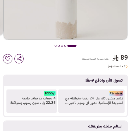
د
ك
ل
89
شامل ضريبة القيمة المضافة
م
2 مشاهدة مؤخراً
2 مشاهدة مؤخراً
تسوق الآن وادفع لاحقًا!
ا
قسّط مشترياتك على 24 دفعة متوافقة مع
4 دفعات بلا فوائد بقيمة
الشريعة الإسلامية، بدون أي رسوم تأخير.....
22.25
. بدون رسوم، ومتوافقة
تعرف على المزيد
مع أحكام الشريعة.
ت
استلم طلبك بطريقتك