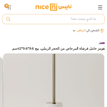
0
ت
الشحن الى
الرياض
أ
هومز
هومز حامل فرشاة المرحاض من الحجر الرملي، بيج 9.6*9.6*42سم
ك
ي