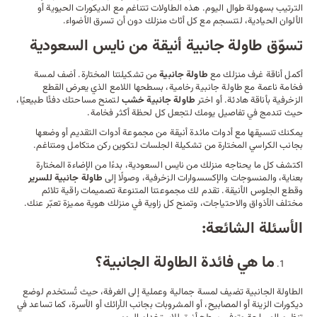
الترتيب بسهولة طوال اليوم. هذه الطاولات تتناغم مع الديكورات الحيوية أو
الألوان الحيادية، لتنسجم مع كل أثاث منزلك دون أن تسرق الأضواء.
تسوّق طاولة جانبية أنيقة من نايس السعودية
أكمل أناقة غرف منزلك مع
طاولة جانبية
من تشكيلتنا المختارة. أضف لمسة
فخامة ناعمة مع طاولة جانبية رخامية، بسطحها اللامع الذي يعرض القطع
الزخرفية بأناقة هادئة. أو اختر
طاولة جانبية خشب
لتمنح مساحتك دفئًا طبيعيًا،
حيث تندمج في تفاصيل يومك لتجعل كل لحظة أكثر فخامة.
يمكنك تنسيقها مع
أدوات مائدة
أنيقة من مجموعة أدوات التقديم أو وضعها
بجانب
الكراسي
المختارة من تشكيلة الجلسات لتكوين ركن متكامل ومتناغم.
اكتشف كل ما يحتاجه منزلك من نايس السعودية، بدءًا من الإضاءة المختارة
بعناية، والمنسوجات والإكسسوارات الزخرفية، وصولًا إلى
طاولة جانبية للسرير
وقطع الجلوس الأنيقة. تقدم لك مجموعتنا المتنوعة تصميمات راقية تلائم
مختلف الأذواق والاحتياجات، وتمنح كل زاوية في منزلك هوية مميزة تعبّر عنك.
الأسئلة الشائعة:
ما هي فائدة الطاولة الجانبية؟
الطاولة الجانبية تضيف لمسة جمالية وعملية إلى الغرفة، حيث تُستخدم لوضع
ديكورات الزينة أو المصابيح، أو المشروبات بجانب الأرائك أو الأسرة، كما تساعد في