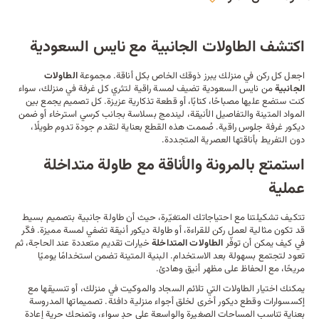
اكتشف الطاولات الجانبية مع نايس السعودية
اجعل كل ركن في منزلك يبرز ذوقك الخاص بكل أناقة. مجموعة
الطاولات
الجانبية
من نايس السعودية تضيف لمسة راقية لتثري كل غرفة في منزلك، سواء
كنت ستضع عليها مصباحًا، كتابًا، أو قطعة تذكارية عزيزة. كل تصميم يجمع بين
المواد المتينة والتفاصيل الأنيقة، ليندمج بسلاسة بجانب
كرسي استرخاء
أو ضمن
ديكور
غرفة جلوس راقية. صُممت هذه القطع بعناية لتقدم جودة تدوم طويلًا،
دون التفريط بأناقتها العصرية المتجددة.
استمتع بالمرونة والأناقة مع طاولة متداخلة
عملية
تتكيف تشكيلتنا مع احتياجاتك المتغيّرة، حيث أن طاولة جانبية بتصميم بسيط
قد تكون مثالية لعمل ركن للقراءة، أو طاولة ديكور أنيقة تضفي لمسة مميزة. فكّر
في كيف يمكن أن توفّر
الطاولات المتداخلة
خيارات تقديم متعددة عند الحاجة، ثم
تعود لتجتمع بسهولة بعد الاستخدام. البنية المتينة تضمن استخدامًا يوميًا
مريحًا، مع الحفاظ على مظهر أنيق وهادئ.
يمكنك اختيار الطاولات التي تلائم
السجاد
والموكيت في منزلك، أو تنسيقها مع
إكسسوارات وقطع ديكور أخرى لخلق أجواء منزلية دافئة. تصميماتها المدروسة
بعناية تناسب المساحات الصغيرة والواسعة على حدٍ سواء، وتمنحك حرية إعادة