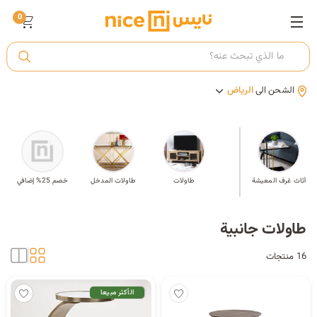
0
ت
الشحن الى
الرياض
أ
ك
مة
أثاث غرف المعيشة
طاولات جانبية
طاولات
طاولات المدخل
خصم 25% إضافي
ي
طاولات جانبية
16 منتجات
الأكثر مبيعا