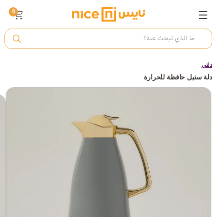
0
ت
أ
دلتي
دلة ستيل حافظة للحرارة
ك
ي