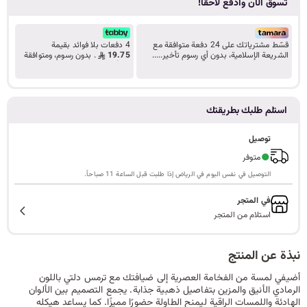
تسوق الآن وادفع لاحقًا!
ا
قسّط مشترياتك على 24 دفعة متوافقة مع
4 دفعات بلا فوائد بقيمة
الشريعة الإسلامية، بدون أي رسوم تأخير.....
19.75
. بدون رسوم، ومتوافقة
تعرف على المزيد
مع أحكام الشريعة.
ل
استلم طلبك بطريقتك
ب
توصيل
●
متوفر
التوصيل في نفس اليوم في الرياض إذا طلبت قبل الساعة 11 صباحاً.
ح
في المتجر
استلام من المتجر
نبذة عن المنتج
ث
أضيفي لمسة من الفخامة العصرية إلى ضيافتك مع ترمس دلتي باللون
الرمادي الأنيق والمزين بتفاصيل ذهبية جذابة. يجمع التصميم بين الألوان
الهادئة واللمسات الراقية ليمنح الطاولة حضورًا مميزًا. كما يساعد هيكله