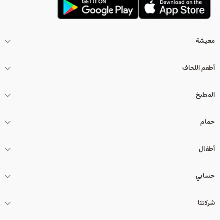
معيشة
أطقم اللحاف
المطبخ
حمام
أطفال
حسابي
شركتنا