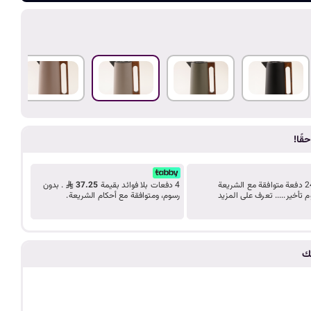
ضف الى الع
د
ب
ك
ل
قًا!
ي
قسّط مشترياتك على 24 دفعة متوافقة مع الشريعة
4 دفعات بلا فوائد بقيمة
37.25
. بدون
م
م تأخير..... تعرف على المزيد
رسوم، ومتوافقة مع أحكام الشريعة.
ة
تك