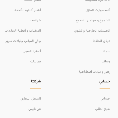
أكسسوارات المنزل
أطقم أغطية الألحفة
الشموع و حوامل الشموع
شراشف
الجلسات الخارجية والشوي
المخدات و أغطية المخدات
ديكور الحائط
واقي المراتب ولبادات سرير
سجاد
أغطية السرير
وسائد
بطانيات
زهور و نباتات اصطناعية
حسابي
شركتنا
حسابي
السجل التجاري
تتبع الطلب
عن نايس