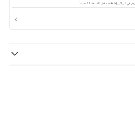
ا
ي الرياض إذا طلبت قبل الساعة 11 صباحاً.
ت
ا
ل
ب