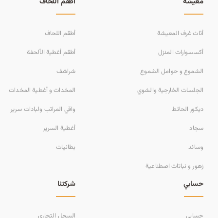
معيشة
أطقم اللحاف
أثاث غرف المعيشة
أطقم اللحاف
أكسسوارات المنزل
أطقم أغطية الألحفة
الشموع و حوامل الشموع
شراشف
الجلسات الخارجية والشوي
المخدات و أغطية المخدات
ديكور الحائط
واقي المراتب ولبادات سرير
سجاد
أغطية السرير
وسائد
بطانيات
زهور و نباتات اصطناعية
حسابي
شركتنا
حسابي
السجل التجاري