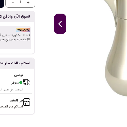
ا
-
+
1
تسوق الآن وادفع لاح
الإسلامية، بدون أي رسو
استلم طلبك بطريق
توصيل
●
متوفر
التوصيل في نفس اليوم ف
في المتجر
استلام من المتجر