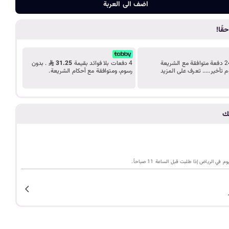
ضف الى الع
د
اضف الى العربة
قًا!
ب
ك
قسّط مشترياتك على 24 دفعة متوافقة مع الشريعة
4 دفعات بلا فوائد بقيمة
31.25
. بدون
م تأخير..... تعرف على المزيد
رسوم، ومتوافقة مع أحكام الشريعة.
ل
ي
تك
م
ي الرياض إذا طلبت قبل الساعة 11 صباحاً.
ة