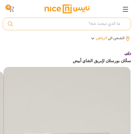
0
ت
الشحن الى
الرياض
أ
دلتي
سخّان بورسلان لإبريق الشاي أبيض
ك
ي