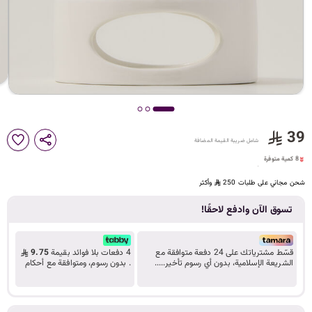
د
ك
ل
39
8 كمية متوفرة
شامل ضريبة القيمة المضافة
م
8 مشاهدة مؤخراً
8 كمية متوفرة
8 مشاهدة مؤخراً
شحن مجاني على طلبات 250
وأكثر
ا
تسوق الآن وادفع لاحقًا!
قسّط مشترياتك على 24 دفعة متوافقة مع
4 دفعات بلا فوائد بقيمة
9.75
الشريعة الإسلامية، بدون أي رسوم تأخير.....
. بدون رسوم، ومتوافقة مع أحكام
ت
تعرف على المزيد
الشريعة.