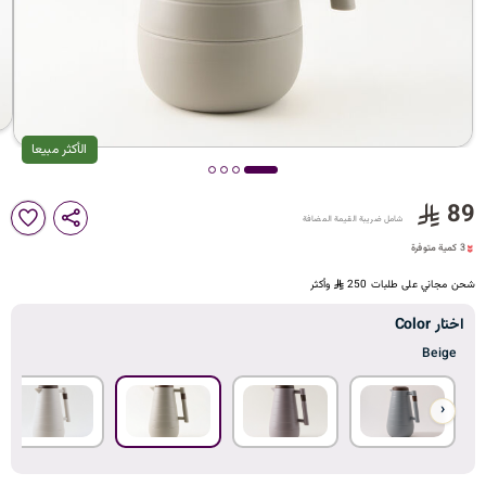
د
ك
ل
الأكثر مبيعا
89
3 كمية متوفرة
شامل ضريبة القيمة المضافة
م
10 مشاهدة مؤخراً
3 كمية متوفرة
10 مشاهدة مؤخراً
شحن مجاني على طلبات 250
وأكثر
ا
اختار Color
Beige
‹
ت