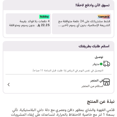
تسوق الآن وادفع لاحقًا!
ا
قسّط مشترياتك على 24 دفعة متوافقة مع
4 دفعات بلا فوائد بقيمة
الشريعة الإسلامية، بدون أي رسوم تأخير.....
22.25
. بدون رسوم، ومتوافقة
ل
تعرف على المزيد
مع أحكام الشريعة.
استلم طلبك بطريقتك
ب
توصيل
●
متوفر
التوصيل في نفس اليوم في الرياض إذا طلبت قبل الساعة 11 صباحاً.
ح
في المتجر
استلام من المتجر
ث
نبذة عن المنتج
قدّمي القهوة والشاي بمظهر دافئ وعصري مع دلة دلتي البلاستيكية. تأتي
بسعة 1 لتر مع خاصية الاحتفاظ بالحرارة، لتساعدك على إبقاء المشروبات