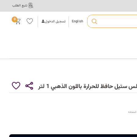
تتبع الطلب
ت
ال
قائ
0
مة
English
تسجيل الدخول
الم
فض
لة
أ
ع
ك
ستيل حافظ للحرارة باللون الذهبي 1 لتر
ي
ر
المضافة