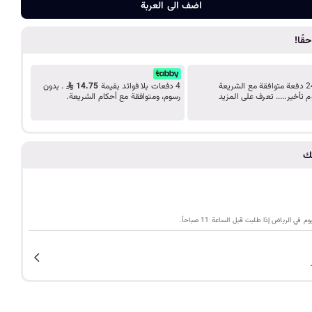
ضف الى الع
د
اضف الى العربة
قًا!
ب
ك
قسّط مشترياتك على 24 دفعة متوافقة مع الشريعة
4 دفعات بلا فوائد بقيمة
14.75
. بدون
م تأخير..... تعرف على المزيد
رسوم، ومتوافقة مع أحكام الشريعة.
ل
ي
تك
م
ي الرياض إذا طلبت قبل الساعة 11 صباحاً.
ة