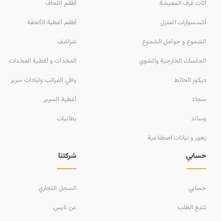
أثاث غرف المعيشة
أطقم اللحاف
أكسسوارات المنزل
أطقم أغطية الألحفة
الشموع و حوامل الشموع
شراشف
الجلسات الخارجية والشوي
المخدات و أغطية المخدات
ديكور الحائط
واقي المراتب ولبادات سرير
سجاد
أغطية السرير
وسائد
بطانيات
زهور و نباتات اصطناعية
حسابي
شركتنا
حسابي
السجل التجاري
تتبع الطلب
عن نايس