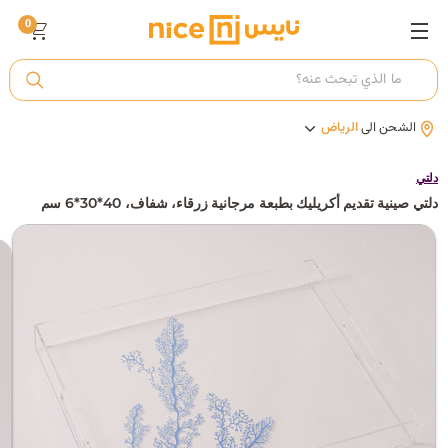
0
ت
الشحن الى
الرياض
أ
دلتي
دلتي صينية تقديم أكريليك بطبعة مرجانية زرقاء، شفاف، 40*30*6 سم
ك
ي