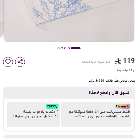
د
ك
ل
119
4 كمية متوفرة
شامل ضريبة القيمة المضافة
م
8 مشاهدة مؤخراً
4 كمية متوفرة
8 مشاهدة مؤخراً
شحن مجاني على طلبات 250
وأكثر
ا
تسوق الآن وادفع لاحقًا!
قسّط مشترياتك على 24 دفعة متوافقة مع
4 دفعات بلا فوائد بقيمة
الشريعة الإسلامية، بدون أي رسوم تأخير.....
29.75
. بدون رسوم، ومتوافقة
ت
تعرف على المزيد
مع أحكام الشريعة.