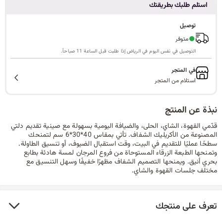
استلم طلبك بطريقتك
ا
توصيل
●
متوفر
التوصيل في نفس اليوم في الرياض إذا طلبت قبل الساعة 11 صباحاً.
ل
في المتجر
استلام من المتجر
ب
نبذة عن المنتج
قدّمي القهوة، الشاي، الحلى، والضيافة اليومية بسهولة مع صينية تقديم دلتي
المصنوعة من الأكريليك الشفاف. تأتي بمقاس 40*30*6 سم لتمنحك
ح
سطحًا عمليًا للتقديم في البيت، وقت استقبال الضيوف، أو تنسيق الطاولة.
وتمنحها الطبعة الزرقاء المستوحاة من فروع المرجان لمسة هادئة بطابع
بحري أنيق. ويمنحها التصميم الشفاف مظهرًا خفيفًا وسهل التنسيق مع
مختلف جلسات القهوة والشاي.
ث
تعرف على منتجك