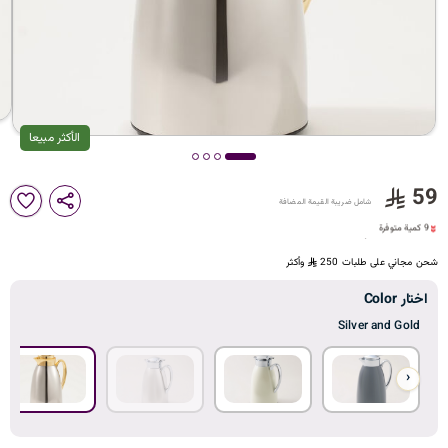
د
ك
ل
الأكثر مبيعا
59
9 كمية متوفرة
شامل ضريبة القيمة المضافة
م
21 مشاهدة مؤخراً
9 كمية متوفرة
21 مشاهدة مؤخراً
شحن مجاني على طلبات 250
وأكثر
ا
اختار Color
Silver and Gold
‹
ت