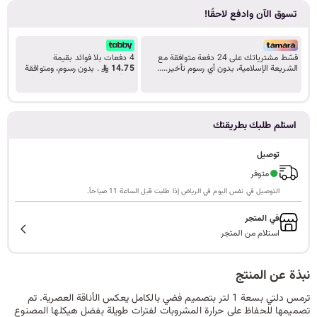
تسوق الآن وادفع لاحقًا!
ا
قسّط مشترياتك على 24 دفعة متوافقة مع
4 دفعات بلا فوائد بقيمة
الشريعة الإسلامية، بدون أي رسوم تأخير.....
14.75
. بدون رسوم، ومتوافقة
ل
تعرف على المزيد
مع أحكام الشريعة.
استلم طلبك بطريقتك
ب
توصيل
●
متوفر
التوصيل في نفس اليوم في الرياض إذا طلبت قبل الساعة 11 صباحاً.
ح
في المتجر
استلام من المتجر
ث
نبذة عن المنتج
ترمس دلتي بسعة 1 لتر بتصميم فضي بالكامل يعكس الأناقة العصرية. تم
تصميمها للحفاظ على حرارة المشروبات لفترات طويلة بفضل هيكلها المصنوع