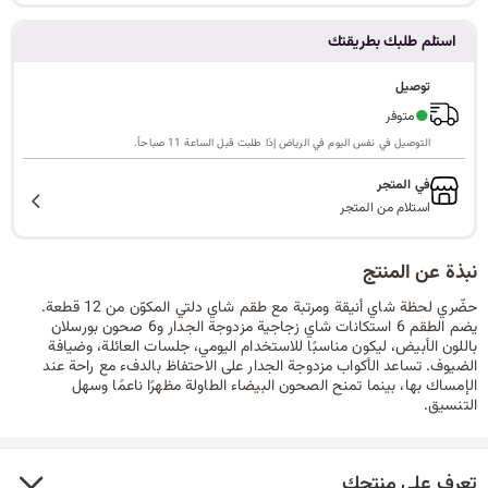
ا
استلم طلبك بطريقتك
توصيل
●
متوفر
ل
التوصيل في نفس اليوم في الرياض إذا طلبت قبل الساعة 11 صباحاً.
في المتجر
استلام من المتجر
ب
نبذة عن المنتج
حضّري لحظة شاي أنيقة ومرتبة مع طقم شاي دلتي المكوّن من 12 قطعة.
ح
يضم الطقم 6 استكانات شاي زجاجية مزدوجة الجدار و6 صحون بورسلان
باللون الأبيض، ليكون مناسبًا للاستخدام اليومي، جلسات العائلة، وضيافة
الضيوف. تساعد الأكواب مزدوجة الجدار على الاحتفاظ بالدفء مع راحة عند
الإمساك بها، بينما تمنح الصحون البيضاء الطاولة مظهرًا ناعمًا وسهل
التنسيق.
ث
تعرف على منتجك