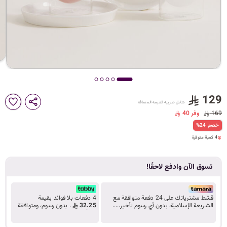
د
ك
ل
129
شامل ضريبة القيمة المضافة
م
169
وفر 40
4 كمية متوفرة
%24 خصم
25 مشاهدة مؤخراً
4 كمية متوفرة
25 مشاهدة مؤخراً
ا
تسوق الآن وادفع لاحقًا!
ت
قسّط مشترياتك على 24 دفعة متوافقة مع
4 دفعات بلا فوائد بقيمة
الشريعة الإسلامية، بدون أي رسوم تأخير.....
32.25
. بدون رسوم، ومتوافقة
تعرف على المزيد
مع أحكام الشريعة.