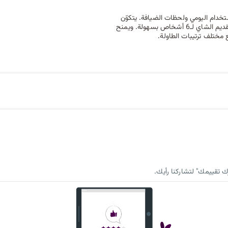
خدام اليومي ولحظات الضيافة. يتكوّن
الطقم من 12 قطعة تشمل 6 أكواب شاي و6 صحون، ليمنحك إعدادًا كاملًا لتقديم الشاي لـ6 أشخاص بسهولة. ويمنح
مختلف ترتيبات الطاولة.
 تقييمك" لتشاركنا رأيك.