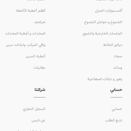
أكسسوارات المنزل
أطقم أغطية الألحفة
الشموع و حوامل الشموع
شراشف
الجلسات الخارجية والشوي
المخدات و أغطية المخدات
ديكور الحائط
واقي المراتب ولبادات سرير
سجاد
أغطية السرير
وسائد
بطانيات
زهور و نباتات اصطناعية
حسابي
شركتنا
حسابي
السجل التجاري
تتبع الطلب
عن نايس