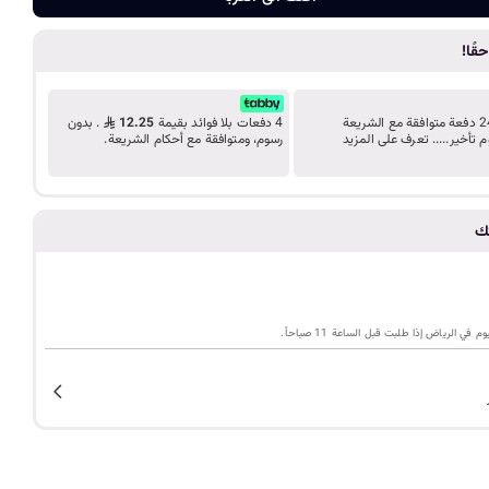
ضف الى الع
د
قًا!
ب
ك
قسّط مشترياتك على 24 دفعة متوافقة مع الشريعة
4 دفعات بلا فوائد بقيمة
12.25
. بدون
م تأخير..... تعرف على المزيد
رسوم، ومتوافقة مع أحكام الشريعة.
ل
تك
ي
م
ي الرياض إذا طلبت قبل الساعة 11 صباحاً.
ة