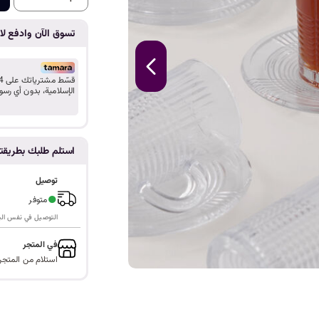
ا
تسوق الآن وادفع لاح
الإسلامية، بدون أي رسو
استلم طلبك بطريق
توصيل
●
متوفر
التوصيل في نفس اليوم ف
في المتجر
استلام من المتجر