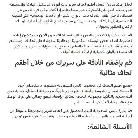
لخلق ملاذ هادئ، تعمل
أطقم لحاف سرير
ذات ألوان الباستيل الهادئة والبسيطة
على إضفاء النعومة والاسترخاء على مساحتك. إذا كنت ترغب في التعبير عن
نفسك، فاختر أطقم اللحاف ذات الألوان الغنية أو الأنماط الهندسية التي تضيف
الشخصية إلى
فراشك
. يتم تنسيق كل مجموعة مع قطع مثل
أغطية الوسائد
لإكمال المظهر بسهولة.
قم بتحديث غرفتك بسهولة من خلال طقم
لحاف سرير قطن
جديد دون إعادة
تصميما. أضف بعض الوسائد التكميلية أو بطانية منقوشة على لحافك، وستشعر
بالدفء. قم بتنسيق طقم اللحاف الخاص بك مع
إكسسوارات
السرير والستائر
المتناسقة بألوان تكميلية لإضافة لمسة أنيقة.
قم بإضفاء الأناقة على سريرك من خلال أطقم
لحاف مثالية
جميع أطقم اللحاف في مجموعة نايس السعودية مصنوعة باستخدام أجود
الخامات لضمان النعومة والمتانة التي تدوم طويلًا. مجموعتنا المختارة بعناية تعني
أنك ستجد بالتأكيد مجموعة اللحاف المثالية لإضفاء شعور جمالي على غرفة نومك
مع توفير راحة لا تضاهى للنوم السليم.
قم بزيارة نايس السعودية اليوم للحصول على
لحاف سرير
ومجموعة متنوعة من
أغطية السرير، والفراش، و
أغطية اللحاف
، واجعل غرفة نومك فريدة من نوعها.
الأسئلة الشائعة: