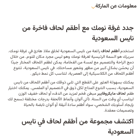
معلومات عن الماركة
جدد غرفة نومك مع أطقم لحاف فاخرة من
نايس السعودية
استخدم
أطقم لحاف
رائعة من نايس السعودية لخلق ملاذ هادئ في غرفة نومك.
سريرك
هو السمة الرئيسية لغرفة نومك وهو ليس مجرد مكان للنوم. من خلال
دمج الراحة والتصميم مع لمسة من الفخامة، يمكن لطقم اللحاف المختار جيدًا
أن يحسّن بشكلٍ كبير من مظهر وشعور مساحتك. في نايس السعودية، تتنوع
أطقم اللحاف من الكلاسيكية إلى العصرية، لتناسب كل نمط ديكور.
يمكنك بسهولة العثور على القطع التي تلبي ذوقك من أطقم اللحاف من نايس
السعودية، بسبب التنوع المتاح لكل ذوق في التصميم أو الملمس. يمكنك اختيار
طقم
لحاف مايكروفايبر
مبطن فخم لمزيد من الدفء أو لحاف خفيف الوزن
ليناسب أي وقت من السنة. تأتي ألوان وأنماط الألحفة بدرجات مختلفة تسمح لك
بإيجاد أسلوبك الشخصي، سواء أطقم سادة أنيقة أو ألوان نابضة بالحياة
وتصميمات معقدة.
اكتشف مجموعة من أطقم لحاف في نايس
السعودية