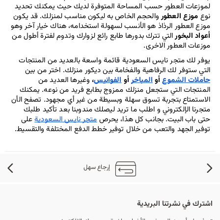
لموزعات العطور حسب المساحة المتوفرة لديك حيث يمكنك تحديد 
نوع 
موزع العطور
 والحجم الخاص به ليكون مناسب لمنزلك. قد يكون 
موزع العطور الرذاذ هو الأنسب لسهولة استخدامه، هناك خيار آخر وهو 
أعواد البخور
 التي تترك بدورها طابع رائع لزوارك وتدوم لفترة أطول من 
موزعات العطور الاخرى.
يوفر لك متجر نايس السعودية قائمة واسعة بالعديد من المنتجات 
التي ستوفر لك الرفاهية والفخامة بين ديكور منزلك. اختر من بين 
حاملات الشموع
 أو 
المباخر
 أو 
الفوانيس
،
 وغيرها العديد من 
المنتجات التي ستجعل منزلك ممزوج بطابع فريد من نوعه. يمكنك 
الاستمتاع بتجربة تسوق سهلة وبسيطة من غير أي مجهود. تصفح الأن 
متجرنا الإلكتروني و اطلب ما تريد ليصلك مندوبنا بعد تأكيد طلبك 
حتى باب البيت. بجانب كل هذا، يحرص 
متجر نايس السعودية
 على 
توفير الجهد والتعب من خلال توفير خطط الدفع المختلفة والتقسيط.
إرجاع سهل
اشترك في نشرتنا البريدية