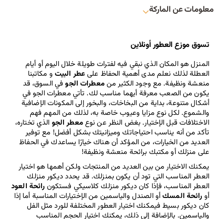
معلومات عن الماركة
تسوق موزع العطور أونلاين
المنزل هو المكان الذي نبقي فيه لفترات طويلة خلال اليوم أو أيام 
العطلة لذلك نعلم مدى أهمية الحفاظ على 
عطر البيت 
و مكاتبنا 
منعشة ونظيفة. مع وجود الكثير من 
معطرات الجو
 في السوق، قد 
يكون من الصعب معرفة أيهما مناسب لك. تأتي معطرات الجو في 
أشكال متنوعة، بداية من البخاخات، والبخور إلى المكونات الإضافية 
والشموع. لكل نوع مزايا وعيوب خاصة به، لذلك من المهم فهم 
الاختلافات قبل الإختيار. بغض النظر عن نوع 
معطر الجو
 الذي تختاره، 
تأكد من أنه يناسب احتياجاتك وميزانيتك بشكل أفضل! مع توفير 
العديد من الخيارات، من المؤكد أن هناك خيارًا يساعدك في الحفاظ 
على منزلك أو مكتبك برائحة منعشة ونظيفة!
يمكنك الاختيار من بين العديد من المنتجات ولكن أهمها هو اختيار 
العطر المناسب التي تود أن يكون بمنزلك. قد يحدد ديكور منزلك 
العطر المناسب، فإذا كان ديكور منزلك كلاسيكي فستكون 
رائحة العود
أو 
رائحة المسك
 أو الصندل والياسمين من الإختيارات المناسبة أما إذا 
كان ديكور بسيط فيمكنك اختيار العطور المختلفة للورد مثل الفل 
والياسمين. بالإضافة إلى ذلك، يمكنك اختيار الحجم المناسب 