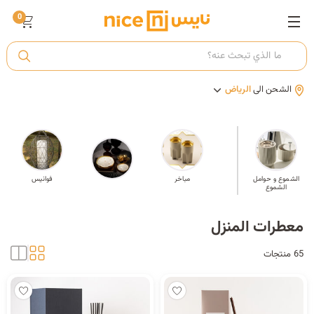
0
ت
الشحن الى
الرياض
أ
ك
الشموع و حوامل
وصل حديثًا
مباخر
فوانيس
الشموع
ي
معطرات المنزل
65 منتجات