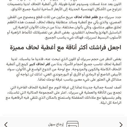
اللون بعد عدة غسلات وسيدوم لفترة طويلة. تأتي أغطية اللحاف لدينا بتصميمات
تتراوح من الأشكال الهندسية الحديثة إلى الأزهار الساحرة لتلبية جميع الأذواق.
جدد سريرك مع
طقم غطاء لحاف
مريح مكون من ثلاث قطع ومصنوع من القطن
المصري، والذي يأتي مع
أغطية وسائد
متطابقة وغطاء لحاف. صُممت هذه الأطقم
لخلق مظهر متناسق، وتأتي بألوان مختلفة، بدءًا من درجات الألوان الزاهية إلى
الباستيل الهادئ والمحايد التقليدي. بغض النظر عن تفضيلاتك للأنماط الزاهية أو
الأسلوب البسيط لسريرك، فهناك شيء يناسب الجميع.
اجعل فراشك أكثر أناقة مع أغطية لحاف مميزة
بغض النظر عن حجم سريرك أو اللون الذي تبحث عنه، فلدينا ما يناسبك. لدينا
أغطية لحاف تناسب جميع أحجام الأسرّة، بدءًا من
كفر لحاف كبير
كينج إلى أغطية
اللحاف الكاملة والكوين والمزدوجة. مع لوحة من التنوع الواسع في الألوان، سواء
الأبيض الناصع أو الرمادي أو الأزرق أو البورجوندي الغني، لذلك لن تواجه أي
مشاكل في العثور على شيء معين يناسب غرفة نومك تمامًا.
أضف لمسة جمالية جديدة تمامًا إلى غرفة النوم مع أغطية اللحاف الفاخرة التي
تجمع بين الأناقة والعملية في سريرك. اعثر على المجموعة المثالية التي تناسبك،
وقم بتنسيقها مع
ملاءاتك
المفضلة واستمتع بالمكان الذي تلتقي فيه الرفاهية مع
الراحة كل ليلة.
إرجاع سهل