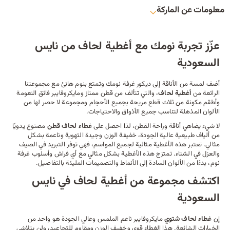
معلومات عن الماركة
عزّز تجربة نومك مع أغطية لحاف من نايس
السعودية
أضف لمسة من الأناقة إلى
ديكور
غرفة نومك وتمتع بنوم هانئ مع مجموعتنا
الرائعة من
أغطية لحاف
، والتي تتألف من قطن ممتاز ومايكروفايبر فائق النعومة
وأطقم مكونة من ثلاث قطع مريحة بجميع الأحجام ومجموعة لا حصر لها من
الألوان المذهلة لتناسب جميع الأذواق والاحتياجات.
لا شيء يضاهي أناقة وراحة القطن، لذا احصل على
غطاء لحاف قطن
مصنوع يدويًا
من ألياف طبيعية عالية الجودة، خفيفة الوزن وجيدة التهوية وناعمة بشكل
مثالي. تعتبر هذه الأغطية مثالية لجميع المواسم، فهي توفر التبريد في الصيف
والعزل في الشتاء. تمتزج هذه الأغطية بشكل مثالي مع أي
فراش
وأسلوب غرفة
نوم، بدءًا من الألوان السادة إلى الأنماط والتصميمات المليئة بالتفاصيل.
اكتشف مجموعة من أغطية لحاف في نايس
السعودية
إن
غطاء لحاف شتوي
مايكروفايبر ناعم الملمس وعالي الجودة هو واحد من
الخيارات الشائعة. هذا الغطاء قوي وخفيف الوزن ومقاوم للتجاعيد، ولن يتلاشى