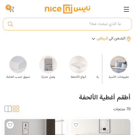
0
ت
الشحن الى
الرياض
أ
ك
اف
مفروشات الأسرة
أطقم اللحف وأغطية
أنواع الألحفة
وصل حديثَا
تسوق حسب الخامة
السرير
ي
أطقم أغطية الألحفة
70 منتجات