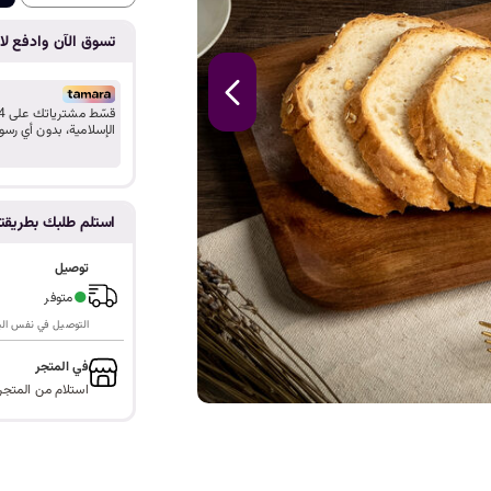
ا
تسوق الآن وادفع لاح
الإسلامية، بدون أي رسو
استلم طلبك بطريق
توصيل
●
متوفر
التوصيل في نفس اليوم ف
في المتجر
استلام من المتجر