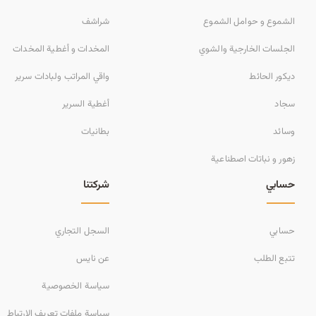
الشموع و حوامل الشموع
شراشف
الجلسات الخارجية والشوي
المخدات و أغطية المخدات
ديكور الحائط
واقي المراتب ولبادات سرير
سجاد
أغطية السرير
وسائد
بطانيات
زهور و نباتات اصطناعية
حسابي
شركتنا
حسابي
السجل التجاري
تتبع الطلب
عن نايس
سياسة الخصوصية
سياسة ملفات تعريف الارتباط