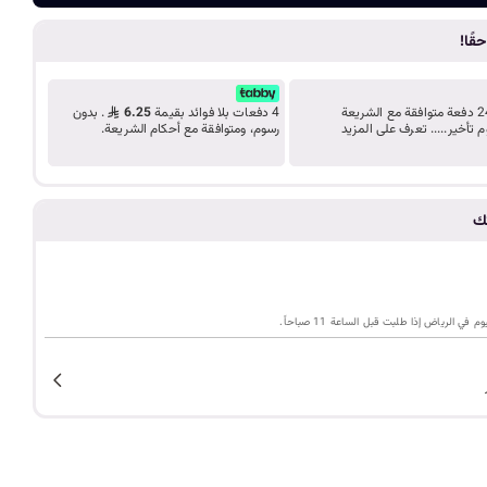
ضف الى الع
د
قًا!
ب
ك
قسّط مشترياتك على 24 دفعة متوافقة مع الشريعة
4 دفعات بلا فوائد بقيمة
6.25
. بدون
م تأخير..... تعرف على المزيد
رسوم، ومتوافقة مع أحكام الشريعة.
ل
تك
ي
م
ي الرياض إذا طلبت قبل الساعة 11 صباحاً.
ة