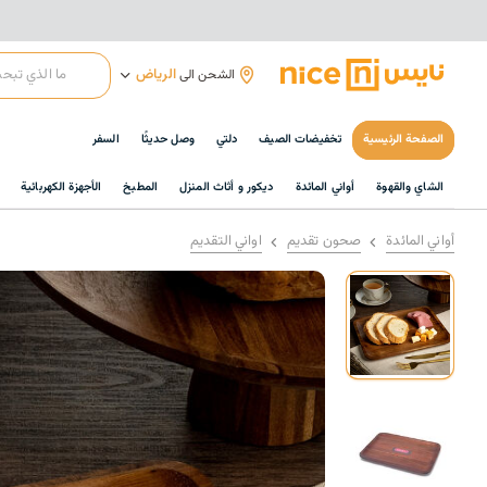
الرياض
الشحن الى
الصفحة الرئيسية
تخفيضات الصيف
دلتي
وصل حديثًا
السفر
الشاي والقهوة
أواني المائدة
ديكور و أثاث المنزل
المطبخ
الأجهزة الكهربائية
أواني المائدة
صحون تقديم
اواني التقديم