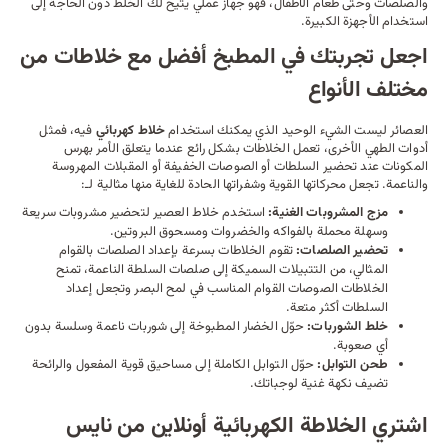
والصلصات وحتى طعام الأطفال، فهو جهاز عملي يتيح لك الخلط دون الحاجة إلى
استخدام
الأجهزة
الكبيرة.
اجعل تجربتك في المطبخ أفضل مع خلاطات من
مختلف الأنواع
العصائر ليست الشيء الوحيد الذي يمكنك استخدام
خلاط كهربائي
فيه، فمثل
أدوات الطهي الأخرى، تعمل الخلاطات بشكل رائع عندما يتعلق الأمر بهرس
المكونات عند
تحضير السلطات
أو الصوصات الخفيفة أو المقبلات المهروسة
والناعمة. تجعل محركاتها القوية وشفراتها الحادة للغاية منها مثالية لـ:
مزج المشروبات الغنية:
استخدم خلاط العصير لتحضير مشروبات سريعة
وسهلة محملة بالفواكه والخضروات ومسحوق البروتين.
تحضير الصلصات:
تقوم الخلاطات بسرعة بإعداد الصلصات بالقوام
المثالي، من التتبيلات السميكة إلى صلصات السلطة الناعمة، تمنح
الخلاطات الصوصات القوام المناسب في لمح البصر وتجعل إعداد
السلطات أكثر متعة.
خلط الشوربات:
حوّل الخضار المطبوخة إلى شوربات ناعمة وسلسة بدون
أي صعوبة.
طحن التوابل:
حوّل التوابل الكاملة إلى مساحيق قوية المفعول والرائحة
تضيف نكهة غنية لوجباتك.
اشتري الخلاطة الكهربائية أونلاين من نايس