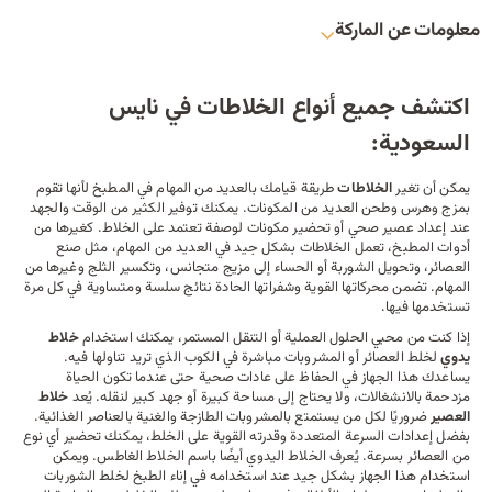
معلومات عن الماركة
اكتشف جميع أنواع الخلاطات في نايس
السعودية:
يمكن أن تغير
الخلاطات
طريقة قيامك بالعديد من المهام في المطبخ لأنها تقوم
بمزج وهرس وطحن العديد من المكونات. يمكنك توفير الكثير من الوقت والجهد
عند إعداد عصير صحي أو تحضير مكونات لوصفة تعتمد على الخلاط. كغيرها من
أدوات المطبخ
، تعمل الخلاطات بشكل جيد في العديد من المهام، مثل صنع
العصائر، وتحويل الشوربة أو الحساء إلى مزيج متجانس، وتكسير الثلج وغيرها من
المهام. تضمن محركاتها القوية وشفراتها الحادة نتائج سلسة ومتساوية في كل مرة
تستخدمها فيها.
إذا كنت من محبي الحلول العملية أو التنقل المستمر، يمكنك استخدام
خلاط
يدوي
لخلط العصائر أو المشروبات مباشرة في الكوب الذي تريد تناولها فيه.
يساعدك هذا الجهاز في الحفاظ على عادات صحية حتى عندما تكون الحياة
مزدحمة بالانشغالات، ولا يحتاج إلى مساحة كبيرة أو جهد كبير لنقله. يُعد
خلاط
العصير
ضروريًا لكل من يستمتع بالمشروبات الطازجة والغنية بالعناصر الغذائية.
بفضل إعدادات السرعة المتعددة وقدرته القوية على الخلط، يمكنك تحضير أي نوع
من العصائر بسرعة. يُعرف الخلاط اليدوي أيضًا باسم الخلاط الغاطس. ويمكن
استخدام هذا الجهاز بشكل جيد عند استخدامه في إناء الطبخ لخلط الشوربات