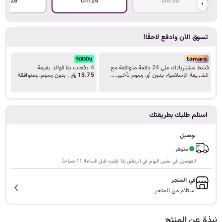
28 cm
24 cm
20 cm
‹
ا
تسوق الآن وادفع لاحقًا!
ل
قسّط مشترياتك على 24 دفعة متوافقة مع
4 دفعات بلا فوائد بقيمة
الشريعة الإسلامية، بدون أي رسوم تأخير.....
13.75
. بدون رسوم، ومتوافقة
تعرف على المزيد
مع أحكام الشريعة.
ب
استلم طلبك بطريقتك
توصيل
ح
●
متوفر
التوصيل في نفس اليوم في الرياض إذا طلبت قبل الساعة 11 صباحاً.
في المتجر
ث
استلام من المتجر
نبذة عن المنتج