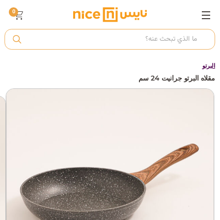
0
ت
أ
البرتو
مقلاه البرتو جرانيت 24 سم
ك
ي