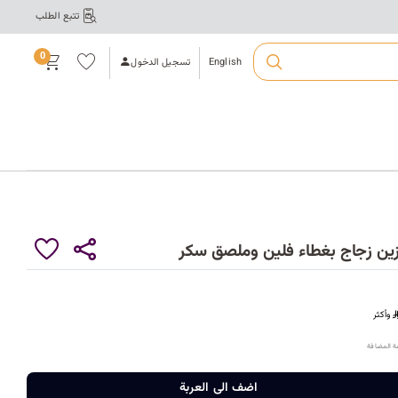
تتبع الطلب
ت
ال
قائ
0
مة
English
تسجيل الدخول
الم
فض
لة
أ
ع
ك
زين زجاج بغطاء فلين وملصق سكر
ي
وأكثر
ر
ة المضافة
اضف الى العربة