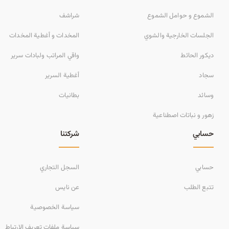
الشموع و حوامل الشموع
شراشف
الجلسات الخارجية والشوي
المخدات و أغطية المخدات
ديكور الحائط
واقي المراتب ولبادات سرير
سجاد
أغطية السرير
وسائد
بطانيات
زهور و نباتات اصطناعية
حسابي
شركتنا
حسابي
السجل التجاري
تتبع الطلب
عن نايس
سياسة الخصوصية
سياسة ملفات تعريف الارتباط