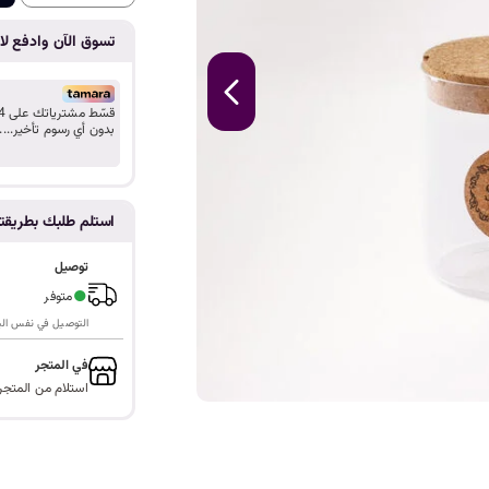
ا
تسوق الآن وادفع لاح
بدون أي رسوم تأخير....
استلم طلبك بطريق
توصيل
●
متوفر
التوصيل في نفس اليوم ف
في المتجر
استلام من المتجر