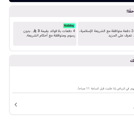
ضف الى الع
د
قًا!
ب
ك
قسّط مشترياتك على 24 دفعة متوافقة مع الشريعة الإسلامية،
4 دفعات بلا فوائد بقيمة
3
. بدون
. تعرف على المزيد
رسوم، ومتوافقة مع أحكام الشريعة.
ل
تك
ي
م
ي الرياض إذا طلبت قبل الساعة 11 صباحاً.
ة