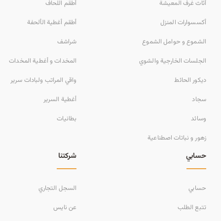
أثاث غرف المعيشة
أطقم اللحاف
أكسسوارات المنزل
أطقم أغطية الألحفة
الشموع و حوامل الشموع
شراشف
الجلسات الخارجية والشوي
المخدات و أغطية المخدات
ديكور الحائط
واقي المراتب ولبادات سرير
سجاد
أغطية السرير
وسائد
بطانيات
زهور و نباتات اصطناعية
حسابي
شركتنا
حسابي
السجل التجاري
تتبع الطلب
عن نايس