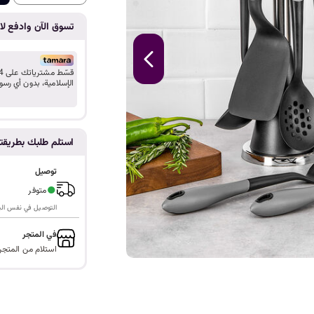
ا
تسوق الآن وادفع لاح
الإسلامية، بدون أي رسو
استلم طلبك بطريق
توصيل
●
متوفر
التوصيل في نفس اليوم ف
في المتجر
استلام من المتجر