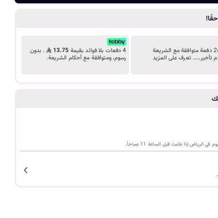
ضف الى الع
د
قًا!
ب
ك
قسّط مشترياتك على 24 دفعة متوافقة مع الشريعة
4 دفعات بلا فوائد بقيمة
13.75
. بدون
م تأخير..... تعرف على المزيد
رسوم، ومتوافقة مع أحكام الشريعة.
ل
تك
ي
م
ي الرياض إذا طلبت قبل الساعة 11 صباحاً.
ة