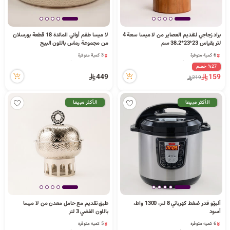
براد زجاجي لتقديم العصاير من لا ميسا سعة 4
لا ميسا طقم أواني المائدة 18 قطعة بورسلان
لتر بقياس 23*23*38.2 سم
من مجموعة رماس باللون البيج
6 كمية متوفرة
3 كمية متوفرة
18 مشاهدة مؤخراً
89 مشاهدة مؤخراً
%27 خصم
6 كمية متوفرة
3 كمية متوفرة
449
159
219
18 مشاهدة مؤخراً
89 مشاهدة مؤخراً
الأكثر مبيعا
الأكثر مبيعا
ألبرتو قدر ضغط كهربائي 8 لتر، 1300 واط،
طبق تقديم مع حامل معدن من لا ميسا
أسود
باللون الفضي 3 لتر
6 كمية متوفرة
5 كمية متوفرة
1 قطعة بيعت مؤخراً
16 مشاهدة مؤخراً