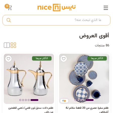
0
ت
أ
أقوى العروض
86 منتجات
ك
الأكثر مبيعا
الأكثر مبيعا
ي
4
طقم سفرة عصري من 20 قطعة ملائم لـ4
طقم دلات ستيل لون فضي/ ذهبي قطعتين
أشخاص
من دلتي