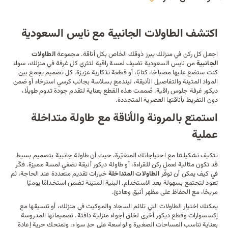
اكتشف الطاولات الجانبية مع نايس السعودية
اجعل كل ركن في منزلك يبرز ذوقك الخاص بكل أناقة. مجموعة
الطاولات
الجانبية
من نايس السعودية تضيف لمسة راقية لتثري كل غرفة في منزلك، سواء
كنت ستضع عليها مصباحًا، كتابًا، أو قطعة تذكارية عزيزة. كل تصميم يجمع بين
المواد المتينة والتفاصيل الأنيقة، ليندمج بسلاسة بجانب
كرسي استرخاء
أو ضمن
ديكور
غرفة جلوس راقية. صُممت هذه القطع بعناية لتقدم جودة تدوم طويلًا،
دون التفريط بأناقتها العصرية المتجددة.
استمتع بالمرونة والأناقة مع طاولة متداخلة
عملية
تتكيف تشكيلتنا مع احتياجاتك المتغيّرة، حيث أن طاولة جانبية بتصميم بسيط
قد تكون مثالية لعمل ركن للقراءة، أو طاولة ديكور أنيقة تضفي لمسة مميزة. فكّر
في كيف يمكن أن توفّر
الطاولات المتداخلة
خيارات تقديم متعددة عند الحاجة، ثم
تعود لتجتمع بسهولة بعد الاستخدام. البنية المتينة تضمن استخدامًا يوميًا
مريحًا، مع الحفاظ على مظهر أنيق وهادئ.
يمكنك اختيار الطاولات التي تلائم
السجاد
والموكيت في منزلك، أو تنسيقها مع
إكسسوارات وقطع ديكور أخرى لخلق أجواء منزلية دافئة. تصميماتها المدروسة
بعناية تناسب المساحات الصغيرة والواسعة على حدٍ سواء، وتمنحك حرية إعادة