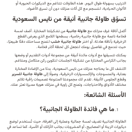
الترتيب بسهولة طوال اليوم. هذه الطاولات تتناغم مع الديكورات الحيوية أو
الألوان الحيادية، لتنسجم مع كل أثاث منزلك دون أن تسرق الأضواء.
تسوّق طاولة جانبية أنيقة من نايس السعودية
أكمل أناقة غرف منزلك مع
طاولة جانبية
من تشكيلتنا المختارة. أضف لمسة
فخامة ناعمة مع طاولة جانبية رخامية، بسطحها اللامع الذي يعرض القطع
الزخرفية بأناقة هادئة. أو اختر
طاولة جانبية خشب
لتمنح مساحتك دفئًا طبيعيًا،
حيث تندمج في تفاصيل يومك لتجعل كل لحظة أكثر فخامة.
يمكنك تنسيقها مع
أدوات مائدة
أنيقة من مجموعة أدوات التقديم أو وضعها
بجانب
الكراسي
المختارة من تشكيلة الجلسات لتكوين ركن متكامل ومتناغم.
اكتشف كل ما يحتاجه منزلك من نايس السعودية، بدءًا من الإضاءة المختارة
بعناية، والمنسوجات والإكسسوارات الزخرفية، وصولًا إلى
طاولة جانبية للسرير
وقطع الجلوس الأنيقة. تقدم لك مجموعتنا المتنوعة تصميمات راقية تلائم
مختلف الأذواق والاحتياجات، وتمنح كل زاوية في منزلك هوية مميزة تعبّر عنك.
الأسئلة الشائعة:
ما هي فائدة الطاولة الجانبية؟
الطاولة الجانبية تضيف لمسة جمالية وعملية إلى الغرفة، حيث تُستخدم لوضع
ديكورات الزينة أو المصابيح، أو المشروبات بجانب الأرائك أو الأسرة، كما تساعد في