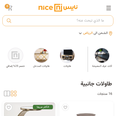
0
ت
الشحن الى
الرياض
أ
ك
مة
أثاث غرف المعيشة
طاولات جانبية
طاولات
طاولات المدخل
خصم 25% إضافي
ي
طاولات جانبية
16 منتجات
الأكثر مبيعا