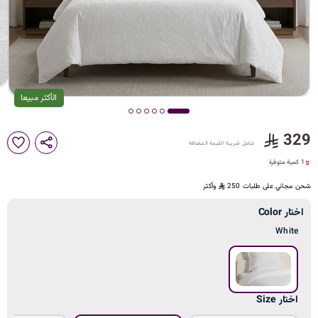
د
ك
ل
الأكثر مبيعا
329
1 كمية متوفرة
شامل ضريبة القيمة المضافة
م
40 مشاهدة مؤخراً
1 كمية متوفرة
40 مشاهدة مؤخراً
شحن مجاني على طلبات 250
وأكثر
ا
اختار Color
White
ت
اختار Size