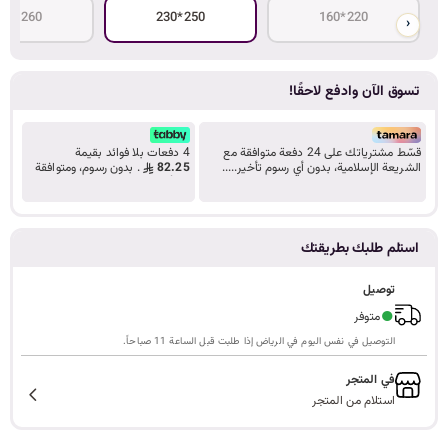
260*250
250*230
220*160
‹
ا
تسوق الآن وادفع لاحقًا!
ل
قسّط مشترياتك على 24 دفعة متوافقة مع
4 دفعات بلا فوائد بقيمة
الشريعة الإسلامية، بدون أي رسوم تأخير.....
82.25
. بدون رسوم، ومتوافقة
تعرف على المزيد
مع أحكام الشريعة.
ب
استلم طلبك بطريقتك
ح
توصيل
●
متوفر
التوصيل في نفس اليوم في الرياض إذا طلبت قبل الساعة 11 صباحاً.
ث
في المتجر
استلام من المتجر