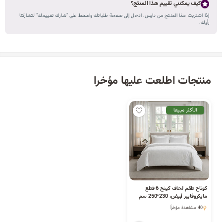
كيف يمكنني تقييم هذا المنتج؟
إذا اشتريت هذا المنتج من نايس، ادخل إلى صفحة طلباتك واضغط على "شارك تقييمك" لتشاركنا
رأيك.
منتجات اطلعت عليها مؤخرا
الأكثر مبيعا
كوتاج طقم لحاف كينج 6 قطع
مايكروفايبر أبيض، 230*250 سم
1 كمية متوفرة
40 مشاهدة مؤخراً
1 كمية متوفرة