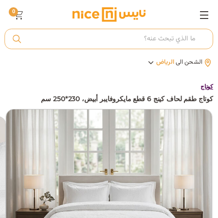
0
ت
الشحن الى
الرياض
أ
كوتاج
كوتاج طقم لحاف كينج 6 قطع مايكروفايبر أبيض، 230*250 سم
ك
ي