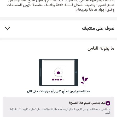
شمعة هومز الهادئة تأتي بمقاس 7.5*24.5سم وباللون البيج. مصنوعة من
شمع الصويا، وتضيف للمكان لمسة دافئة وناعمة. مناسبة لتزيين المساحات
وخلق أجواء هادئة ومريحة.
تعرف على منتجك
ما يقوله الناس
هذا المنتج ليس له أي تقييم أو مراجعات حتى الآن
كيف يمكنني تقييم هذا المنتج؟
إذا اشتريت هذا المنتج من نايس، ادخل إلى صفحة طلباتك واضغط على "شارك تقييمك" لتشاركنا
رأيك.