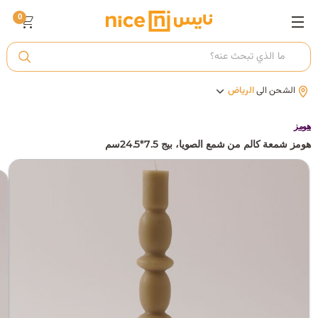
0
ت
الشحن الى
الرياض
أ
هومز
هومز شمعة كالم من شمع الصويا، بيج 7.5*24.5سم
ك
ي