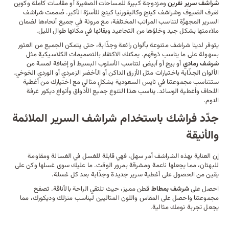
شراشف سرير نفرين
ومزدوجة كبيرة للمساحات الصغيرة أو مقاسات كاملة وكوين
لغرف الضيوف وشراشف كينج وكاليفورنيا كينج للأسرّة الأكبر. صُممت شراشف
السرير المجهزَّة لتناسب
المراتب
المختلفة، مع مرونة في جميع أنحاءها لضمان
ملاءمتها بشكل جيد وخلوّها من التجاعيد وبقائها في مكانها طوال الليل.
يتوفر لدينا شراشف متنوعة بألوان رائعة وجذّابة، حتى يتمكن الجميع من العثور
بسهولة على ما يناسب ذوقهم. يمكنك الاكتفاء بالتصميمات الكلاسيكية مثل
شرشف رمادي
أو بيج أو أبيض لتناسب الأسلوب البسيط أو إضافة لمسة من
الألوان الجذّابة باختيارات مثل الأزرق الداكن أو الأخضر الزمردي أو الوردي الخوخي.
ستتناسب مجموعتنا في نايس السعودية بشكلٍ مثالي مع اختيارك من
أغطية
اللحاف
و
أغطية الوسائد
. يناسب هذا التنوع جميع الأذواق وأنواع ديكور غرفة
النوم.
جدّد فراشك باستخدام شراشف السرير الملائمة
والأنيقة
إن العناية بهذه الشراشف أمر سهل، فهي قابلة للغسل في الغسالة ومقاومة
للبهتان، مما يجعلها ناعمة ومشرقة بمرور الوقت. ما عليك سوى غسلها وكن على
يقين من الحصول على أغطية سرير جديدة وجذّابة بعد كل غسلة.
احصل على
شرشف بمطاط
قطن مميز، حيث تلتقي الراحة بالأناقة. تصفح
مجموعتنا واحصل على المقاس واللون المثاليين ليناسب منزلك و
ديكورك
، مما
يجعل تجربة نومك مثالية.