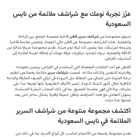
عزّز تجربة نومك مع شراشف ملائمة من نايس
السعودية
تسوق مجموعتنا من
شراشف سرير قطن
فاخرة مصممة لتجمع بين الراحة
والعملية. هذه الشراشف مصنوعة من قطن عالي الجودة، وتضمن ملاءمة فاخرة
ومريحة لمرتبتك، مما يضمن لك ليلة نوم جيدة. تقدم مجموعتنا مزيجًا مثاليًا من
الأناقة والعملية، سواء لتجديد ديكورات غرفة نومك أو إضافة لمسة فخامة إلى
أساسيات
الفراش
.
القطن هو أحد الخامات المفضلة التي تُستخدم في الفراش، ويتميز بنعومته
وقابليته للتنفس وكذلك متانته. صُممت
شراشف سرير
ملائمة بخصائص تنظيم
درجة الحرارة حتى تتمكن من الحفاظ على البرودة في ليالي الصيف الحارقة والراحة
الكافية خلال أشهر الشتاء الباردة. تتميز الألياف الطبيعية بأنها لطيفة جدًا على
بشرتك، وبالتالي فهي مناسبة للجميع، بما في ذلك أصحاب البشرة الحساسة.
يسهل التعامل مع هذه الشراشف وتظل جميلة وقوية بشكل ساحر حتى بعد
غسلها عدة مرات.
اكتشف مجموعة متنوعة من شراشف السرير
الملائمة في نايس السعودية
نقدم مجموعة واسعة من الأحجام لتناسب كل أنواع الأسرة، بما في ذلك من